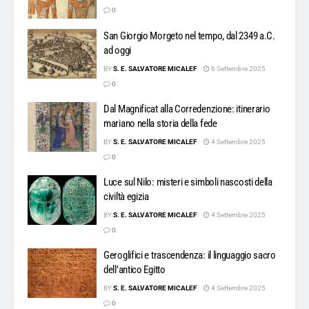
0
San Giorgio Morgeto nel tempo, dal 2349 a.C.
ad oggi
BY
S. E. SALVATORE MICALEF
6 Settembre 2025
0
Dal Magnificat alla Corredenzione: itinerario
mariano nella storia della fede
BY
S. E. SALVATORE MICALEF
4 Settembre 2025
0
Luce sul Nilo: misteri e simboli nascosti della
civiltà egizia
BY
S. E. SALVATORE MICALEF
4 Settembre 2025
0
Geroglifici e trascendenza: il linguaggio sacro
dell’antico Egitto
BY
S. E. SALVATORE MICALEF
4 Settembre 2025
0