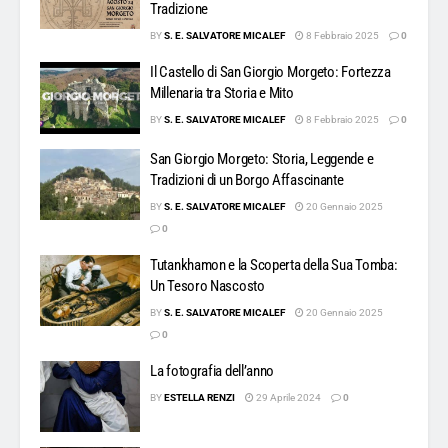
Tradizione
BY
S. E. SALVATORE MICALEF
8 Febbraio 2025
0
Il Castello di San Giorgio Morgeto: Fortezza
Millenaria tra Storia e Mito
BY
S. E. SALVATORE MICALEF
8 Febbraio 2025
0
San Giorgio Morgeto: Storia, Leggende e
Tradizioni di un Borgo Affascinante
BY
S. E. SALVATORE MICALEF
20 Gennaio 2025
0
Tutankhamon e la Scoperta della Sua Tomba:
Un Tesoro Nascosto
BY
S. E. SALVATORE MICALEF
20 Gennaio 2025
0
La fotografia dell’anno
BY
ESTELLA RENZI
29 Aprile 2024
0