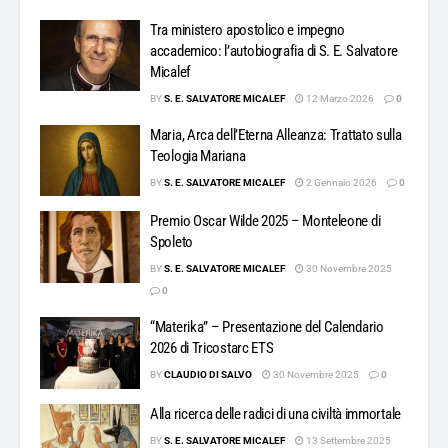
Tra ministero apostolico e impegno
accademico: l’autobiografia di S. E. Salvatore
Micalef
BY
S. E. SALVATORE MICALEF
12 Marzo 2026
0
Maria, Arca dell’Eterna Alleanza: Trattato sulla
Teologia Mariana
BY
S. E. SALVATORE MICALEF
2 Gennaio 2026
0
Premio Oscar Wilde 2025 – Monteleone di
Spoleto
BY
S. E. SALVATORE MICALEF
30 Novembre 2025
0
“Materika” – Presentazione del Calendario
2026 di Tricostarc ETS
BY
CLAUDIO DI SALVO
30 Novembre 2025
0
Alla ricerca delle radici di una civiltà immortale
BY
S. E. SALVATORE MICALEF
13 Settembre 2025