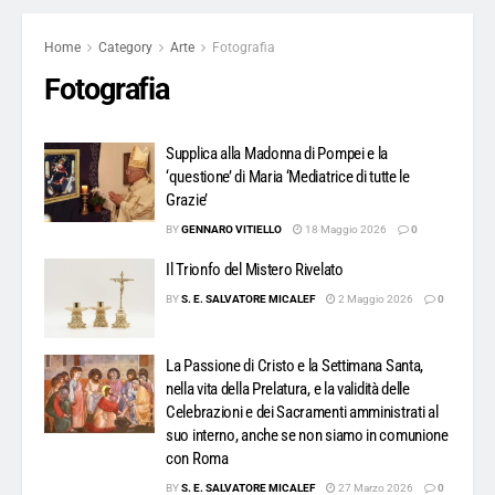
Home
Category
Arte
Fotografia
Fotografia
Supplica alla Madonna di Pompei e la
‘questione’ di Maria ‘Mediatrice di tutte le
Grazie’
BY
GENNARO VITIELLO
18 Maggio 2026
0
Il Trionfo del Mistero Rivelato
BY
S. E. SALVATORE MICALEF
2 Maggio 2026
0
La Passione di Cristo e la Settimana Santa,
nella vita della Prelatura, e la validità delle
Celebrazioni e dei Sacramenti amministrati al
suo interno, anche se non siamo in comunione
con Roma
BY
S. E. SALVATORE MICALEF
27 Marzo 2026
0