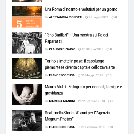
Una Roma d’incanto e vedutisti per un giorno
BY
ALESSANDRA PIGNOTTI
25 Luglio 2021
0
“Rino Barillari” – Una mostra sul Re dei
Paparazzi
BY
CLAUDIO DI SALVO
10 Ottobre 2018
0
Torino si mette in posa: il capoluogo
piemontese diventa capitale dell’ottava arte
BY
FRANCESCO TUSA
31 Maggio 2018
0
Mauro Aluffi | Fotografo per neonati, famiglie e
gravidanza
BY
MARTINA MANONI
22 Febbraio 2018
0
Scatti nella Storia: 70 anni per l'”Agenzia
Magnum Photos”
BY
FRANCESCO TUSA
20 Febbraio 2018
0