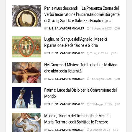
Panis vivus descendi – La Presenza Eterna del
Verbo Incarnato nell’Eucaristia come Sorgente
di Grazia, Santità e Salvezza Escatologica
BY
S. E. SALVATORE MICALEF
13 Agosto 2025
0
Luglio, nel Sangue dell’Agnello: Mese di
Riparazione, Redenzione e Gloria
BY
S. E. SALVATORE MICALEF
2 Luglio 2025
0
Nel Cuore del Mistero Trinitario: L’unità divina
che abbraccia l’eternità
BY
S. E. SALVATORE MICALEF
15 Giugno 2025
0
Fatima: Luce dal Cielo per la Conversione del
Mondo
BY
S. E. SALVATORE MICALEF
13 Maggio 2025
0
Maggio, Trionfo dell’Immacolata: Mese a
Maria, Terrore degli Spiriti delle Tenebre
BY
S. E. SALVATORE MICALEF
3 Maggio 2025
0