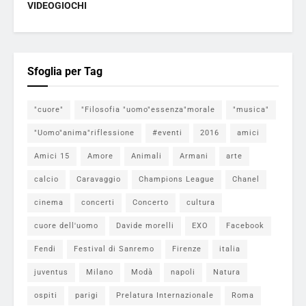
VIDEOGIOCHI
Sfoglia per Tag
"cuore"
"Filosofia "uomo"essenza"morale
"musica"
"Uomo"anima"riflessione
#eventi
2016
amici
Amici 15
Amore
Animali
Armani
arte
calcio
Caravaggio
Champions League
Chanel
cinema
concerti
Concerto
cultura
cuore dell'uomo
Davide morelli
EXO
Facebook
Fendi
Festival di Sanremo
Firenze
italia
juventus
Milano
Modà
napoli
Natura
ospiti
parigi
Prelatura Internazionale
Roma