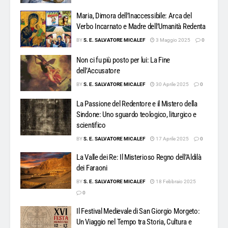
Maria, Dimora dell’Inaccessibile: Arca del
Verbo Incarnato e Madre dell’Umanità Redenta
BY
S. E. SALVATORE MICALEF
3 Maggio 2025
0
Non ci fu più posto per lui: La Fine
dell’Accusatore
BY
S. E. SALVATORE MICALEF
30 Aprile 2025
0
La Passione del Redentore e il Mistero della
Sindone: Uno sguardo teologico, liturgico e
scientifico
BY
S. E. SALVATORE MICALEF
17 Aprile 2025
0
La Valle dei Re: Il Misterioso Regno dell’Aldilà
dei Faraoni
BY
S. E. SALVATORE MICALEF
18 Febbraio 2025
0
Il Festival Medievale di San Giorgio Morgeto:
Un Viaggio nel Tempo tra Storia, Cultura e