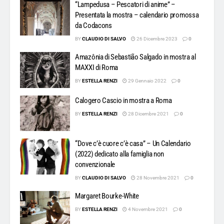
“Lampedusa – Pescatori di anime” –
Presentata la mostra – calendario promossa
da Codacons
BY
CLAUDIO DI SALVO
26 Dicembre 2023
0
Amazônia di Sebastião Salgado in mostra al
MAXXI di Roma
BY
ESTELLA RENZI
29 Gennaio 2022
0
Calogero Cascio in mostra a Roma
BY
ESTELLA RENZI
28 Dicembre 2021
0
“Dove c’è cuore c’è casa” – Un Calendario
(2022) dedicato alla famiglia non
convenzionale
BY
CLAUDIO DI SALVO
28 Novembre 2021
0
Margaret Bourke-White
BY
ESTELLA RENZI
4 Novembre 2021
0