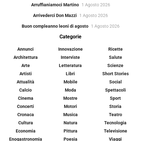
Arruffianiamoci Martino
1 Agosto 2026
Arrivederci Don Mazzi
1 Agosto 2026
Buon compleanno leoni di agosto
1 Agosto 2026
Categorie
Annunci
Innovazione
Ricette
Architettura
Interviste
Salute
Arte
Letteratura
Scienze
Artisti
Libri
Short Stories
Attualità
Mobile
Social
Calcio
Moda
Spettacoli
Cinema
Mostre
Sport
Concerti
Motori
Storia
Cronaca
Musica
Teatro
Cultura
Natura
Tecnologia
Economia
Pittura
Televisione
Enogastronomia
Poesia
Viaggi