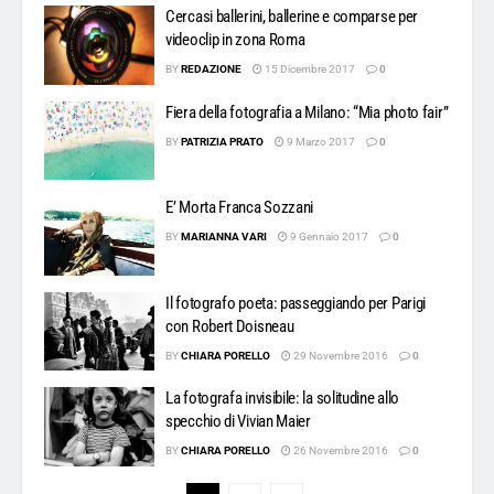
Cercasi ballerini, ballerine e comparse per
videoclip in zona Roma
BY
REDAZIONE
15 Dicembre 2017
0
Fiera della fotografia a Milano: “Mia photo fair”
BY
PATRIZIA PRATO
9 Marzo 2017
0
E’ Morta Franca Sozzani
BY
MARIANNA VARI
9 Gennaio 2017
0
Il fotografo poeta: passeggiando per Parigi
con Robert Doisneau
BY
CHIARA PORELLO
29 Novembre 2016
0
La fotografa invisibile: la solitudine allo
specchio di Vivian Maier
BY
CHIARA PORELLO
26 Novembre 2016
0