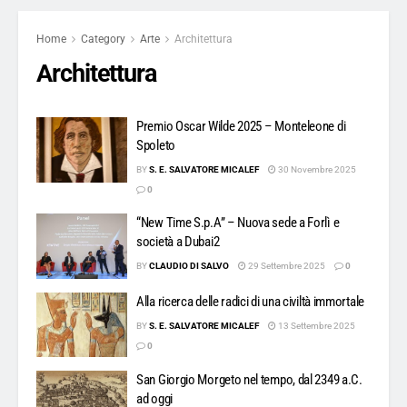
Home
Category
Arte
Architettura
Architettura
Premio Oscar Wilde 2025 – Monteleone di
Spoleto
BY
S. E. SALVATORE MICALEF
30 Novembre 2025
0
“New Time S.p.A” – Nuova sede a Forlì e
società a Dubai2
BY
CLAUDIO DI SALVO
29 Settembre 2025
0
Alla ricerca delle radici di una civiltà immortale
BY
S. E. SALVATORE MICALEF
13 Settembre 2025
0
San Giorgio Morgeto nel tempo, dal 2349 a.C.
ad oggi