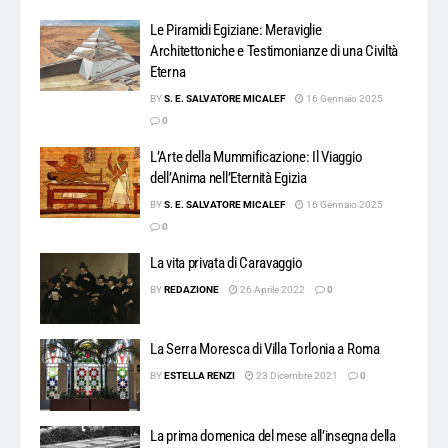
Le Piramidi Egiziane: Meraviglie
Architettoniche e Testimonianze di una Civiltà
Eterna
BY
S. E. SALVATORE MICALEF
16 Gennaio 2025
0
L’Arte della Mummificazione: Il Viaggio
dell’Anima nell’Eternità Egizia
BY
S. E. SALVATORE MICALEF
16 Gennaio 2025
0
La vita privata di Caravaggio
BY
REDAZIONE
26 Aprile 2022
0
La Serra Moresca di Villa Torlonia a Roma
BY
ESTELLA RENZI
23 Dicembre 2021
0
La prima domenica del mese all’insegna della