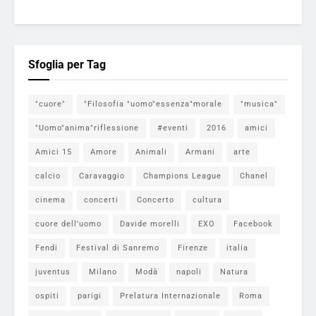
Sfoglia per Tag
"cuore"
"Filosofia "uomo"essenza"morale
"musica"
"Uomo"anima"riflessione
#eventi
2016
amici
Amici 15
Amore
Animali
Armani
arte
calcio
Caravaggio
Champions League
Chanel
cinema
concerti
Concerto
cultura
cuore dell'uomo
Davide morelli
EXO
Facebook
Fendi
Festival di Sanremo
Firenze
italia
juventus
Milano
Modà
napoli
Natura
ospiti
parigi
Prelatura Internazionale
Roma