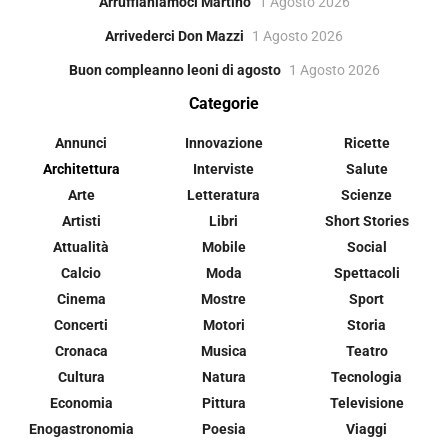
Arruffianiamoci Martino
1 Agosto 2026
Arrivederci Don Mazzi
1 Agosto 2026
Buon compleanno leoni di agosto
1 Agosto 2026
Categorie
Annunci
Innovazione
Ricette
Architettura
Interviste
Salute
Arte
Letteratura
Scienze
Artisti
Libri
Short Stories
Attualità
Mobile
Social
Calcio
Moda
Spettacoli
Cinema
Mostre
Sport
Concerti
Motori
Storia
Cronaca
Musica
Teatro
Cultura
Natura
Tecnologia
Economia
Pittura
Televisione
Enogastronomia
Poesia
Viaggi