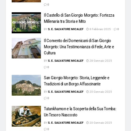
0
Il Castello di San Giorgio Morgeto: Fortezza
Millenaria tra Storia e Mito
BY
S. E. SALVATORE MICALEF
8 Febbraio 2025
0
Il Convento dei Domenicani di San Giorgio
Morgeto: Una Testimonianza di Fede, Arte e
Cultura
BY
S. E. SALVATORE MICALEF
28 Gennaio 2025
0
San Giorgio Morgeto: Storia, Leggende e
Tradizioni di un Borgo Affascinante
BY
S. E. SALVATORE MICALEF
20 Gennaio 2025
0
Tutankhamon e la Scoperta della Sua Tomba:
Un Tesoro Nascosto
BY
S. E. SALVATORE MICALEF
20 Gennaio 2025
0