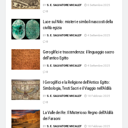
BY
S. E. SALVATORE MICALEF
6 Settembre 2025
0
Luce sul Nilo: misteri e simboli nascosti della
civiltà egizia
BY
S. E. SALVATORE MICALEF
4 Settembre 2025
0
Geroglifici e trascendenza: il linguaggio sacro
dell’antico Egitto
BY
S. E. SALVATORE MICALEF
4 Settembre 2025
0
I Geroglifici e la Religione dell’Antico Egitto:
Simbologia, Testi Sacri e il Viaggio nell’Aldilà
BY
S. E. SALVATORE MICALEF
18 Febbraio 2025
0
La Valle dei Re: Il Misterioso Regno dell’Aldilà
dei Faraoni
BY
S. E. SALVATORE MICALEF
18 Febbraio 2025