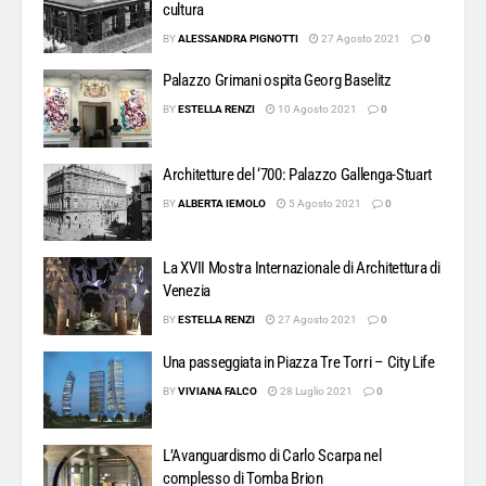
cultura
BY
ALESSANDRA PIGNOTTI
27 Agosto 2021
0
Palazzo Grimani ospita Georg Baselitz
BY
ESTELLA RENZI
10 Agosto 2021
0
Architetture del ‘700: Palazzo Gallenga-Stuart
BY
ALBERTA IEMOLO
5 Agosto 2021
0
La XVII Mostra Internazionale di Architettura di
Venezia
BY
ESTELLA RENZI
27 Agosto 2021
0
Una passeggiata in Piazza Tre Torri – City Life
BY
VIVIANA FALCO
28 Luglio 2021
0
L’Avanguardismo di Carlo Scarpa nel
complesso di Tomba Brion