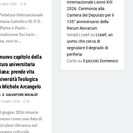
Internazionale Leone XIII
Luglio 2026
0
2026. Cerimonia alla
Prelatura Internazionale
Camera dei Deputati per il
stiana Cattolica M. P. N.
135° anniversario della
 Pietro e Paolo –
Rerum Novarum
risdizione Sui Iuris –
Ismail Ltaief
su
Ltaief, un
a, non in...
uomo che cerca di
segnalare il degrado di
periferia.
nuovo capitolo della
Carlo
su
Il piccolo Domenico
tura universitaria
liana: prende vita
niversità Teologica
n Michele Arcangelo
S. E. SALVATORE MICALEF
 Giugno 2026
0
18 giugno 2026 rimarrà
resso come una data di
ticolare rilevanza nel
orama culturale,