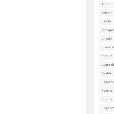
Amore
Armani
calcio
Champi
Chanel
concert
cultura
cuore d
Davide 
Facebo
Festiva
Firenze
juventu