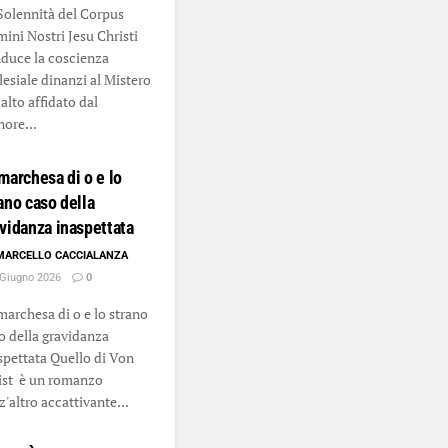
Solennità del Corpus
ini Nostri Jesu Christi
duce la coscienza
lesiale dinanzi al Mistero
 alto affidato dal
nore...
marchesa di o e lo
ano caso della
vidanza inaspettata
MARCELLO CACCIALANZA
Giugno 2026
0
marchesa di o e lo strano
o della gravidanza
spettata Quello di Von
ist è un romanzo
z'altro accattivante...