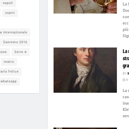
napoli
La 
Dom
ospiti
con
ecc
più
a Internazionale
Sig
Sanremo 2016
La 
none
Serie A
str
teatro
gra
arlo Felice
BY
8 
whatsapp
La 
cas
ina
Kle
sen