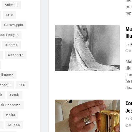
Animali
pro
rap
arte
Caravaggio
Maf
ons League
ill
BY
cinema
8 
i
Concerto
Maf
ill
sto
ell'uomo
ha 
morelli
EXO
da..
ok
Fendi
Cor
l di Sanremo
Jes
italia
BY
s
Milano
8 