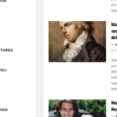
GIA
ecc
ital
Mar
sac
det
BY
STORIES
18
Mar
sacr
COLI
det
ins
rap
let
Mar
Reg
OGIA
BY