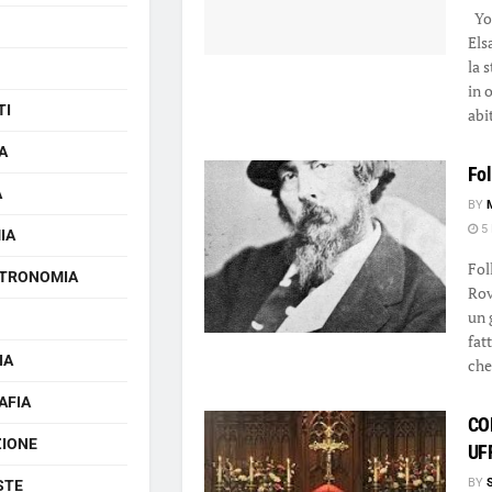
You
Els
la 
in 
TI
abi
A
Fol
A
BY
5 
IA
Fol
TRONOMIA
Rov
un 
fat
IA
che 
AFIA
CO
ZIONE
UF
BY
STE