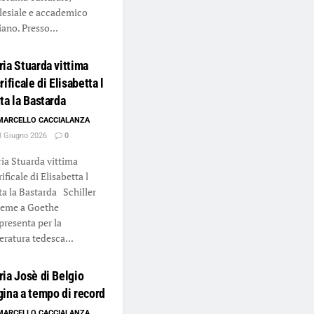
lesiale e accademico
iano. Presso...
ia Stuarda vittima
rificale di Elisabetta l
ta la Bastarda
MARCELLO CACCIALANZA
 Giugno 2026
0
ia Stuarda vittima
ificale di Elisabetta l
ta la Bastarda Schiller
ieme a Goethe
presenta per la
teratura tedesca...
ia Josè di Belgio
ina a tempo di record
MARCELLO CACCIALANZA