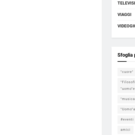
TELEVIS
VIAGGI
VIDEOGI
Sfoglia
"cuore"
"Filosof
"uomo"e
"musica
"Uomo"a
#eventi
amici