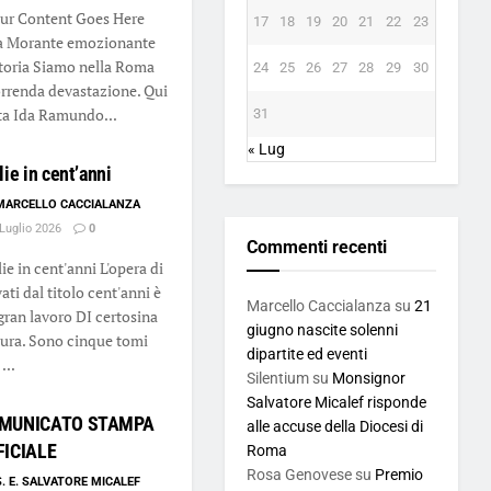
r Content Goes Here
17
18
19
20
21
22
23
a Morante emozionante
storia Siamo nella Roma
24
25
26
27
28
29
30
orrenda devastazione. Qui
ta Ida Ramundo...
31
« Lug
lie in cent’anni
MARCELLO CACCIALANZA
Luglio 2026
0
Commenti recenti
lie in cent'anni L'opera di
ati dal titolo cent'anni è
Marcello Caccialanza
su
21
gran lavoro DI certosina
giugno nascite solenni
tura. Sono cinque tomi
dipartite ed eventi
...
Silentium
su
Monsignor
Salvatore Micalef risponde
MUNICATO STAMPA
alle accuse della Diocesi di
FICIALE
Roma
Rosa Genovese
su
Premio
S. E. SALVATORE MICALEF