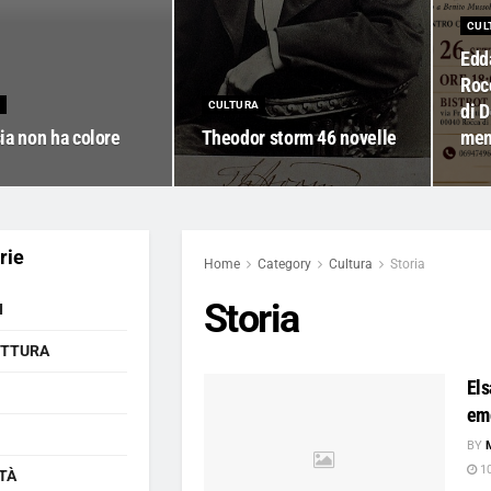
CUL
Edd
Rocc
CULTURA
di 
ia non ha colore
Theodor storm 46 novelle
memo
rie
Home
Category
Cultura
Storia
Storia
I
ETTURA
El
emo
BY
10
TÀ