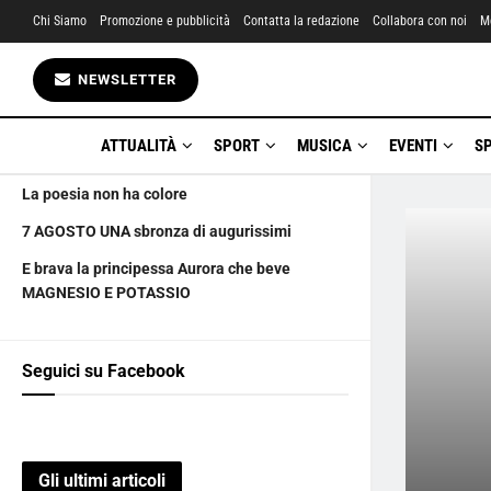
Chi Siamo
Promozione e pubblicità
Contatta la redazione
Collabora con noi
M
Gli ultimi articoli
NEWSLETTER
La lupa di Verga vorace e tentatrice
Russell Crowe”Ecco come mi sto
ATTUALITÀ
SPORT
MUSICA
EVENTI
S
trasformando”
La poesia non ha colore
7 AGOSTO UNA sbronza di augurissimi
E brava la principessa Aurora che beve
MAGNESIO E POTASSIO
Seguici su Facebook
Gli ultimi articoli