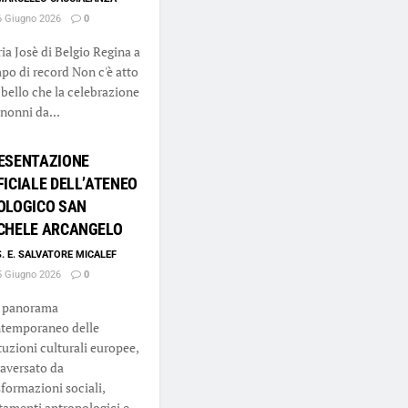
 Giugno 2026
0
ia Josè di Belgio Regina a
po di record Non c'è atto
 bello che la celebrazione
 nonni da...
ESENTAZIONE
FICIALE DELL’ATENEO
OLOGICO SAN
CHELE ARCANGELO
S. E. SALVATORE MICALEF
 Giugno 2026
0
 panorama
temporaneo delle
ituzioni culturali europee,
raversato da
sformazioni sociali,
amenti antropologici e