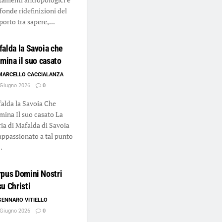
fonde ridefinizioni del
porto tra sapere,...
alda la Savoia che
umina il suo casato
MARCELLO CACCIALANZA
Giugno 2026
0
alda la Savoia Che
umina Il suo casato La
ria di Mafalda di Savoia
appassionato a tal punto
.
pus Domini Nostri
u Christi
GENNARO VITIELLO
Giugno 2026
0