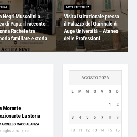
TURA
ARCHITETTURA
a Negri Mussolini a
Visita Istituzionale presso
a di Papa: il racconto
il Palazzo del Quirinale di
Donna Rachele tra
Auge Università – Ateneo
ria familiare e storia
delle Professioni
AGOSTO 2026
L
M
M
G
V
S
D
1
2
sa Morante
zionante La storia
3
4
5
6
7
8
9
MARCELLO CACCIALANZA
10
11
12
13
14
15
16
 Luglio 2026
0