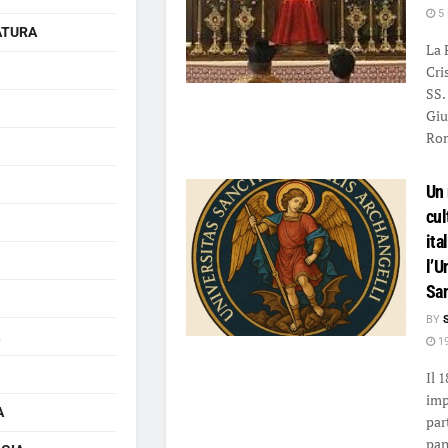
5 
ATURA
La 
Cri
SS.
Giu
Rom
Un 
cul
ita
l’U
Sa
BY
19
Il 
imp
A
par
pan