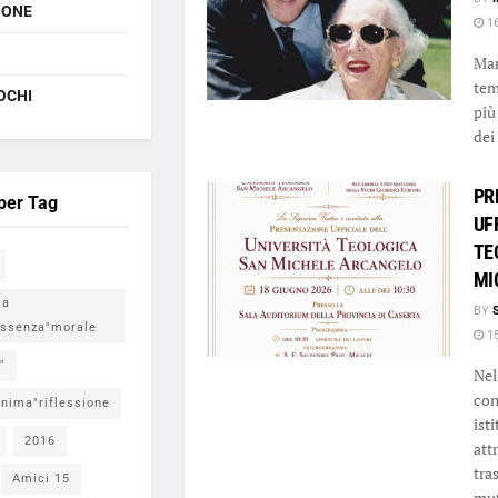
IONE
16
Mar
tem
OCHI
più
dei
PR
 per Tag
UF
TE
MI
ia
BY
ssenza"morale
15
"
Nel
con
nima"riflessione
ist
2016
att
tra
Amici 15
mut