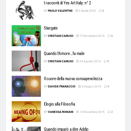
I racconti di Yes Art Italy: n° 2
BY
PAOLO VALENTINI
4 Aprile 2020
0
Stargate
BY
CRISTIAN CARUSO
15 Novembre 2016
0
Quando l’Amore…fa male
BY
CRISTIAN CARUSO
24 Agosto 2016
0
Il cuore della nuova consapevolezza
BY
DAVIDE FRARACCIO
3 Giugno 2016
0
Elogio alla Filosofia
BY
VANESSA ROMANI
14 Novembre 2016
2
Quando imparò a dire Addio