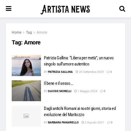
Home
Tag
Amore
Tag:
Amore
Patrizia Gallina: “Libera per metà”, un nuovo
singolo sull’amore autentico
BY
PATRIZIA GALLINA
20 Settembre 2025
0
Il bene e il sesso…
BY
DAVIDE MORELLI
1 Maggio 2024
0
Dagli antichi Romani ai nostri giorni, storia ed
evoluzione del Maritozzo
BY
BARBARA PANARIELLO
2 Agosto 2021
0