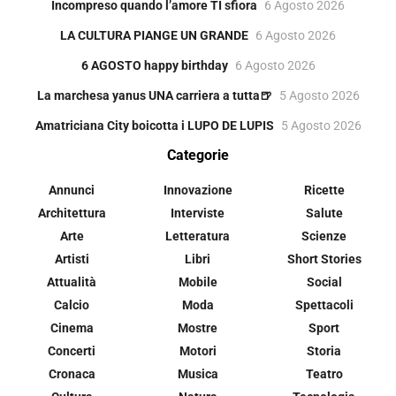
Incompreso quando l’amore TI sfiora
6 Agosto 2026
LA CULTURA PIANGE UN GRANDE
6 Agosto 2026
6 AGOSTO happy birthday
6 Agosto 2026
La marchesa yanus UNA carriera a tutta🍺
5 Agosto 2026
Amatriciana City boicotta i LUPO DE LUPIS
5 Agosto 2026
Categorie
Annunci
Innovazione
Ricette
Architettura
Interviste
Salute
Arte
Letteratura
Scienze
Artisti
Libri
Short Stories
Attualità
Mobile
Social
Calcio
Moda
Spettacoli
Cinema
Mostre
Sport
Concerti
Motori
Storia
Cronaca
Musica
Teatro