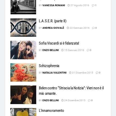
BY
VANESSA ROMANI
27 Agosto 2016
1
L.A.S.E.R. (parte II)
BY
ANDREA GIOVALÈ
22 Gennaio 2016
0
Sofia Viscardi si è fidanzata!
BY
ENZO BELLINI
15 Gennaio 2016
0
Schizophrenia
BY
NATALIA VALENTINI
31 Dicembre 2015
0
Belen contro “Striscia la Notizia”: Vieri non è il
mio amante.
BY
ENZO BELLINI
24 Dicembre 2015
0
L’innamoramento