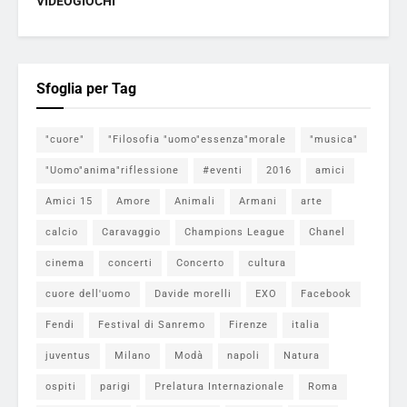
VIDEOGIOCHI
Sfoglia per Tag
"cuore"
"Filosofia "uomo"essenza"morale
"musica"
"Uomo"anima"riflessione
#eventi
2016
amici
Amici 15
Amore
Animali
Armani
arte
calcio
Caravaggio
Champions League
Chanel
cinema
concerti
Concerto
cultura
cuore dell'uomo
Davide morelli
EXO
Facebook
Fendi
Festival di Sanremo
Firenze
italia
juventus
Milano
Modà
napoli
Natura
ospiti
parigi
Prelatura Internazionale
Roma