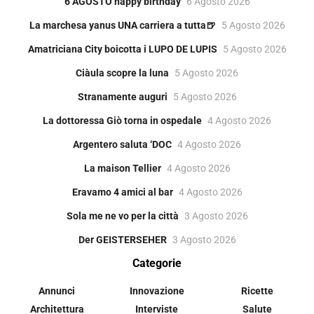
6 AGOSTO happy birthday
6 Agosto 2026
La marchesa yanus UNA carriera a tutta🍺
5 Agosto 2026
Amatriciana City boicotta i LUPO DE LUPIS
5 Agosto 2026
Ciàula scopre la luna
5 Agosto 2026
Stranamente auguri
5 Agosto 2026
La dottoressa Giò torna in ospedale
4 Agosto 2026
Argentero saluta ‘DOC
4 Agosto 2026
La maison Tellier
4 Agosto 2026
Eravamo 4 amici al bar
4 Agosto 2026
Sola me ne vo per la città
3 Agosto 2026
Der GEISTERSEHER
3 Agosto 2026
Categorie
Annunci
Innovazione
Ricette
Architettura
Interviste
Salute