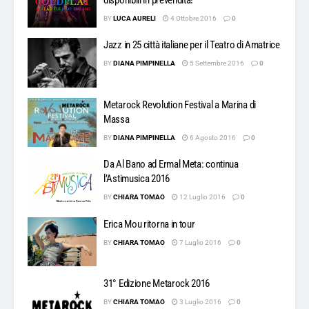
BY
LUCA AURELI
4 Ottobre 2016
0
Jazz in 25 città italiane per il Teatro di Amatrice
BY
DIANA PIMPINELLA
5 Settembre 2016
0
Metarock Revolution Festival a Marina di
Massa
BY
DIANA PIMPINELLA
6 Agosto 2016
0
Da Al Bano ad Ermal Meta: continua
l’Astimusica 2016
BY
CHIARA TOMAO
12 Luglio 2016
0
Erica Mou ritorna in tour
BY
CHIARA TOMAO
7 Luglio 2016
0
31° Edizione Metarock 2016
BY
CHIARA TOMAO
3 Luglio 2016
0