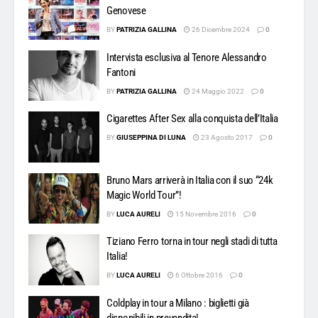
Genovese
BY
PATRIZIA GALLINA
26 Dicembre 2024
0
Intervista esclusiva al Tenore Alessandro
Fantoni
BY
PATRIZIA GALLINA
24 Maggio 2022
0
Cigarettes After Sex alla conquista dell’Italia
BY
GIUSEPPINA DI LUNA
23 Agosto 2017
0
Bruno Mars arriverà in Italia con il suo “24k
Magic World Tour”!
BY
LUCA AURELI
15 Novembre 2016
0
Tiziano Ferro torna in tour negli stadi di tutta
Italia!
BY
LUCA AURELI
6 Ottobre 2016
0
Coldplay in tour a Milano : biglietti già
disponibili in prevendita!