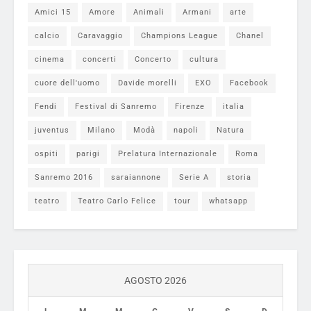
Amici 15
Amore
Animali
Armani
arte
calcio
Caravaggio
Champions League
Chanel
cinema
concerti
Concerto
cultura
cuore dell'uomo
Davide morelli
EXO
Facebook
Fendi
Festival di Sanremo
Firenze
italia
juventus
Milano
Modà
napoli
Natura
ospiti
parigi
Prelatura Internazionale
Roma
Sanremo 2016
saraiannone
Serie A
storia
teatro
Teatro Carlo Felice
tour
whatsapp
AGOSTO 2026