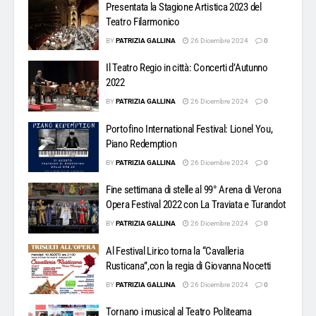
Presentata la Stagione Artistica 2023 del
Teatro Filarmonico
BY
PATRIZIA GALLINA
26 Dicembre 2024
0
Il Teatro Regio in città: Concerti d’Autunno
2022
BY
PATRIZIA GALLINA
26 Dicembre 2024
0
Portofino International Festival: Lionel You,
Piano Redemption
BY
PATRIZIA GALLINA
26 Dicembre 2024
0
Fine settimana di stelle al 99° Arena di Verona
Opera Festival 2022 con La Traviata e Turandot
BY
PATRIZIA GALLINA
26 Dicembre 2024
0
Al Festival Lirico torna la “Cavalleria
Rusticana”,con la regia di Giovanna Nocetti
BY
PATRIZIA GALLINA
26 Dicembre 2024
0
Tornano i musical al Teatro Politeama