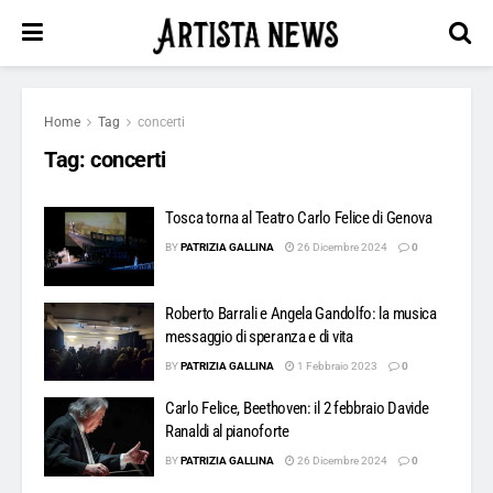
Home
Tag
concerti
Tag:
concerti
Tosca torna al Teatro Carlo Felice di Genova
BY
PATRIZIA GALLINA
26 Dicembre 2024
0
Roberto Barrali e Angela Gandolfo: la musica
messaggio di speranza e di vita
BY
PATRIZIA GALLINA
1 Febbraio 2023
0
Carlo Felice, Beethoven: il 2 febbraio Davide
Ranaldi al pianoforte
BY
PATRIZIA GALLINA
26 Dicembre 2024
0