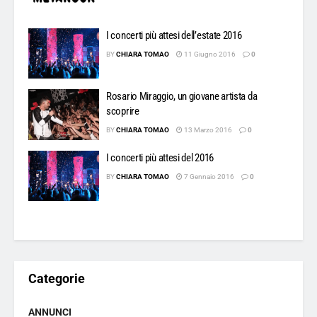
I concerti più attesi dell’estate 2016
BY
CHIARA TOMAO
11 Giugno 2016
0
Rosario Miraggio, un giovane artista da
scoprire
BY
CHIARA TOMAO
13 Marzo 2016
0
I concerti più attesi del 2016
BY
CHIARA TOMAO
7 Gennaio 2016
0
Categorie
ANNUNCI