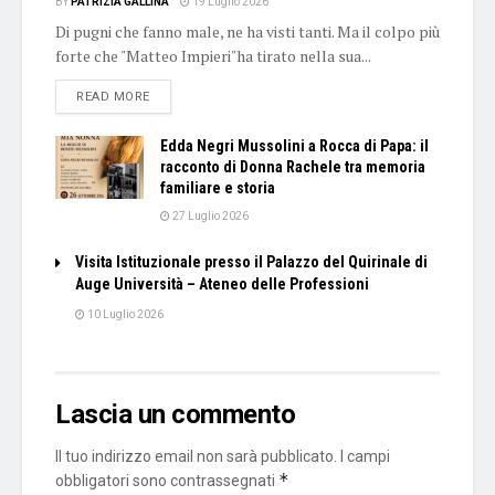
BY
PATRIZIA GALLINA
19 Luglio 2026
Di pugni che fanno male, ne ha visti tanti. Ma il colpo più
forte che "Matteo Impieri"ha tirato nella sua...
DETAILS
READ MORE
Edda Negri Mussolini a Rocca di Papa: il
racconto di Donna Rachele tra memoria
familiare e storia
27 Luglio 2026
Visita Istituzionale presso il Palazzo del Quirinale di
Auge Università – Ateneo delle Professioni
10 Luglio 2026
Lascia un commento
Il tuo indirizzo email non sarà pubblicato.
I campi
*
obbligatori sono contrassegnati