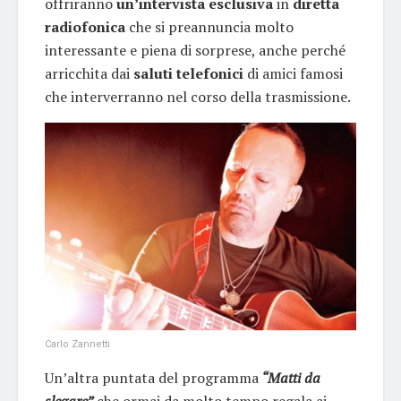
offriranno
un’intervista
esclusiva
in
diretta
radiofonica
che si preannuncia molto
interessante e piena di sorprese, anche perché
arricchita dai
saluti telefonici
di amici famosi
che interverranno nel corso della trasmissione.
Carlo Zannetti
Un’altra puntata del programma
“Matti da
slegare”
che ormai da molto tempo regala ai