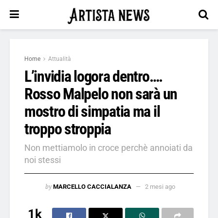
Home
Attualità
L’invidia logora dentro….
Rosso Malpelo non sarà un
mostro di simpatia ma il
troppo stroppia
Non mettiamolo in croce perchè annoiati da
noi stessi
by
MARCELLO CACCIALANZA
2 mesi ago
1k