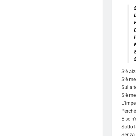
S
U
H
D
H
N
S
S’è al
S’è me
Sulla t
S’è me
L’impe
Perché
E se n
Sotto 
Senza 