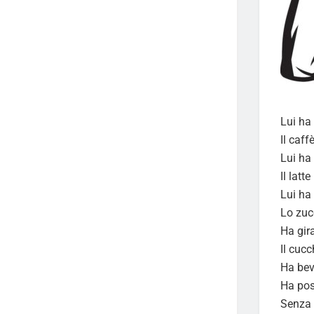
Lui ha
Il caff
Lui ha
Il latt
Lui ha
Lo zuc
Ha gir
Il cucc
Ha bevu
Ha pos
Senza 