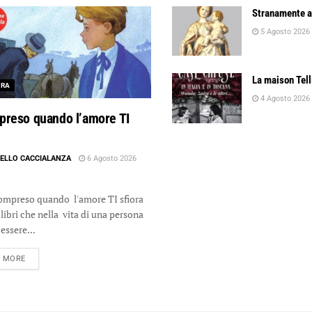
Stranamente a
5 Agosto 2026
La maison Tell
URA
4 Agosto 2026
preso quando l’amore TI
ELLO CACCIALANZA
6 Agosto 2026
reso quando l'amore TI sfiora
libri che nella vita di una persona
essere...
DETAILS
D MORE