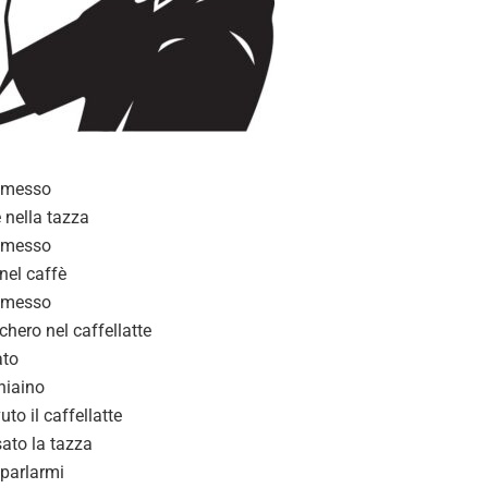
 messo
è nella tazza
 messo
e nel caffè
 messo
chero nel caffellatte
ato
hiaino
to il caffellatte
ato la tazza
parlarmi