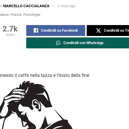
by
MARCELLO CACCIALANZA
2 mesi ago
ratura
,
Poesia
,
Psicologia
2.7k
Condividi su Facebook
Condividi su Tw
VIEWS
Condividi con WhatsApp
messo il caffè nella tazza è l’inizio della fine