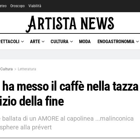
eteo
Oroscopo
Viabilità
PETTACOLI
ARTE
CULTURA
MODA
ENOGASTRONOMIA
Cultura
Letteratura
 ha messo il caffè nella tazza
nizio della fine
 ballata di un AMORE al capolinea ...malinconica
phere alla prévert