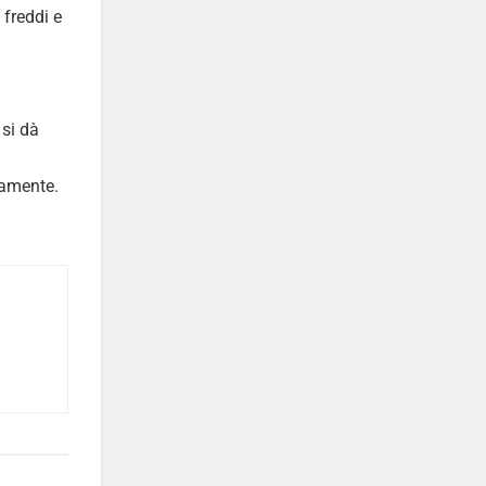
 freddi e
 si dà
tamente.