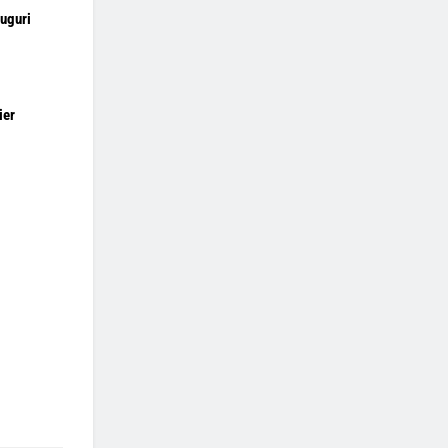
uguri
ier