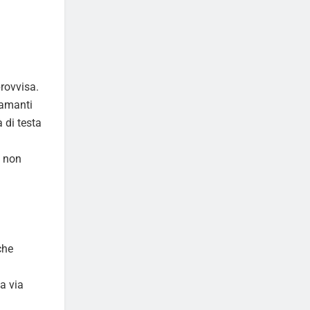
rovvisa.
 amanti
 di testa
e non
che
a via