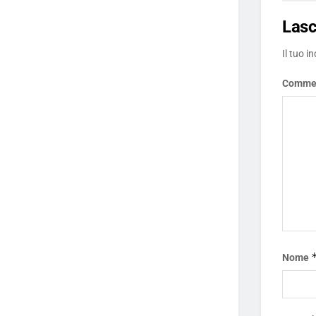
Las
Il tuo i
Comme
Nome