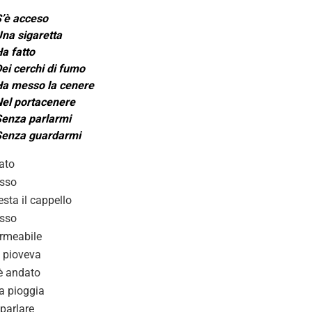
’è acceso
na sigaretta
a fatto
ei cerchi di fumo
a messo la cenere
el portacenere
enza parlarmi
Senza guardarmi
zato
sso
esta il cappello
sso
rmeabile
 pioveva
’è andato
la pioggia
parlare