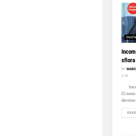
CULT
Incom
sfiora
BY
MARC
0
Incomp
Ci sono 
devono 
REA