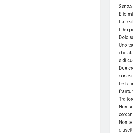
Senza
E io m
La test
E ho p
Dolcis
Uno ts
che st
e di cu
Due cr
conosc
Le fon
frantu
Tra lor
Non so
cercan
Non te
d’usci