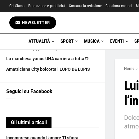
Chi Siamo
Promozione e pubblicità
Contatta la redazione
Collabora con noi
M
Gli ultimi articoli
NEWSLETTER
Incompreso quando l’amore TI sfiora
LA CULTURA PIANGE UN GRANDE
ATTUALITÀ
SPORT
MUSICA
EVENTI
S
6 AGOSTO happy birthday
La marchesa yanus UNA carriera a tutta🍺
Home
Amatriciana City boicotta i LUPO DE LUPIS
Lui
Seguici su Facebook
l’i
Dolce
Gli ultimi articoli
atmos
Incompreso quando l’amore TI sfiora