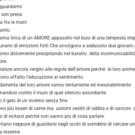
 guardarmi
i son presa
a fra le mani
ianto.
sima lirica di un AMORE appassito nel buio di una tempesta imp
unami di emozioni forti Che avvolgono e seducono due giovani
anno dolcemente precipitando nel baratro della incomunicabilità
ore.
eature ancora vergini alle regole dell’amore perchè le loro anim
ono affatto l’educazione al sentimento.
damenta del loro amore vanno lentamente ed inesorabilmente
mandosi contro il muro di quel silenzio assordante.
o il gelo di un inverno senza fine.
no più esseri di carne ma automi vestiti di rabbia e di rancore 
o di evitarsi perchè non sanno più di cosa parlare.
ntano neppure di guardarsi negli occhi di sorridersi di cercare un
ta insieme .