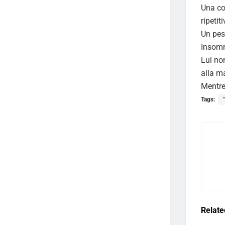
Una co
ripetiti
Un pes
Insomm
Lui no
alla m
Mentre
Tags:
Relate