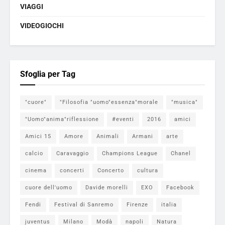
VIAGGI
VIDEOGIOCHI
Sfoglia per Tag
"cuore"
"Filosofia "uomo"essenza"morale
"musica"
"Uomo"anima"riflessione
#eventi
2016
amici
Amici 15
Amore
Animali
Armani
arte
calcio
Caravaggio
Champions League
Chanel
cinema
concerti
Concerto
cultura
cuore dell'uomo
Davide morelli
EXO
Facebook
Fendi
Festival di Sanremo
Firenze
italia
juventus
Milano
Modà
napoli
Natura