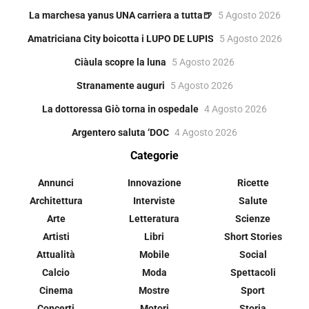
La marchesa yanus UNA carriera a tutta🍺
5 Agosto 2026
Amatriciana City boicotta i LUPO DE LUPIS
5 Agosto 2026
Ciàula scopre la luna
5 Agosto 2026
Stranamente auguri
5 Agosto 2026
La dottoressa Giò torna in ospedale
4 Agosto 2026
Argentero saluta ‘DOC
4 Agosto 2026
Categorie
Annunci
Innovazione
Ricette
Architettura
Interviste
Salute
Arte
Letteratura
Scienze
Artisti
Libri
Short Stories
Attualità
Mobile
Social
Calcio
Moda
Spettacoli
Cinema
Mostre
Sport
Concerti
Motori
Storia