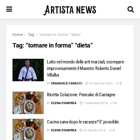
Home
Tag
"tornare in forma" "dieta"
Tag:
“tornare in forma” “dieta”
Lutto nel mondo delle arti marziali, scompare
improvvisamente il Maestro Roberto Daniel
Villalba
BY
EMANUELE CARACCI
25 Gennaio 2022
0
Ricetta Colazione: Pancake di Castagne
BY
ELENA D'ANDREA
1 Settembre 2016
0
Cucina sana dopo le vacanze? E’ possibile.
BY
ELENA D'ANDREA
26 Agosto 2016
0