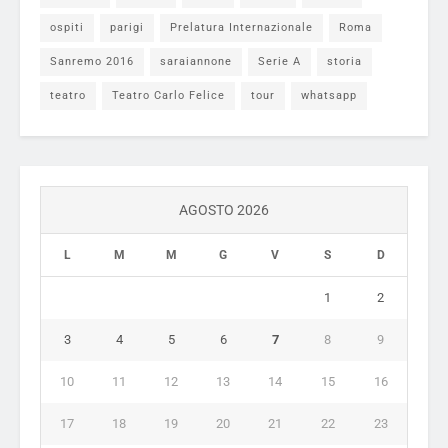
ospiti
parigi
Prelatura Internazionale
Roma
Sanremo 2016
saraiannone
Serie A
storia
teatro
Teatro Carlo Felice
tour
whatsapp
AGOSTO 2026
L
M
M
G
V
S
D
1
2
3
4
5
6
7
8
9
10
11
12
13
14
15
16
17
18
19
20
21
22
23