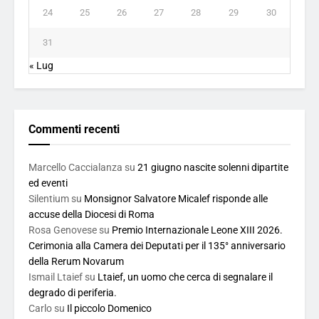
24
25
26
27
28
29
30
31
« Lug
Commenti recenti
Marcello Caccialanza
su
21 giugno nascite solenni dipartite
ed eventi
Silentium
su
Monsignor Salvatore Micalef risponde alle
accuse della Diocesi di Roma
Rosa Genovese
su
Premio Internazionale Leone XIII 2026.
Cerimonia alla Camera dei Deputati per il 135° anniversario
della Rerum Novarum
Ismail Ltaief
su
Ltaief, un uomo che cerca di segnalare il
degrado di periferia.
Carlo
su
Il piccolo Domenico