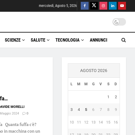
mercoledì, Agosto 5, 2026
SCIENZE
SALUTE
TECNOLOGIA
ANNUNCI
AGOSTO 2026
L
M
M
G
V
S
D
1
2
ffa…
DAVIDE MORELLI
3
4
5
6
7
8
9
Maggio 2024
0
10
11
12
13
14
15
16
fa Quanta fuffa c'è?
o in macchina con un
17
18
19
20
21
22
23