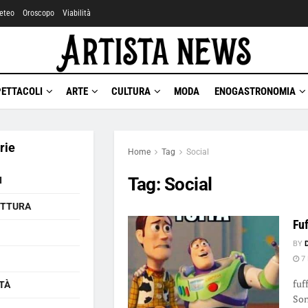
eteo
Oroscopo
Viabilità
PETTACOLI
ARTE
CULTURA
MODA
ENOGASTRONOMIA
rie
Home
Tag
Social
Tag:
Social
I
ETTURA
Fu
BY
7 
fuf
TÀ
Son