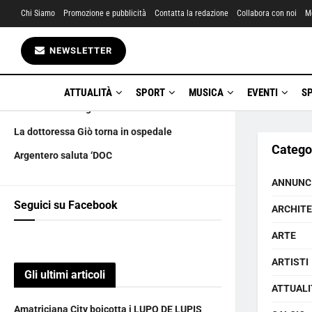
Chi Siamo
Promozione e pubblicità
Contatta la redazione
Collabora con noi
M
Gli ultimi articoli
NEWSLETTER
Amatriciana City boicotta i LUPO DE LUPIS
Ciàula scopre la luna
ATTUALITÀ
SPORT
MUSICA
EVENTI
S
Stranamente auguri
La dottoressa Giò torna in ospedale
Catego
Argentero saluta ‘DOC
ANNUNC
Seguici su Facebook
ARCHIT
ARTE
ARTISTI
Gli ultimi articoli
ATTUALI
Amatriciana City boicotta i LUPO DE LUPIS