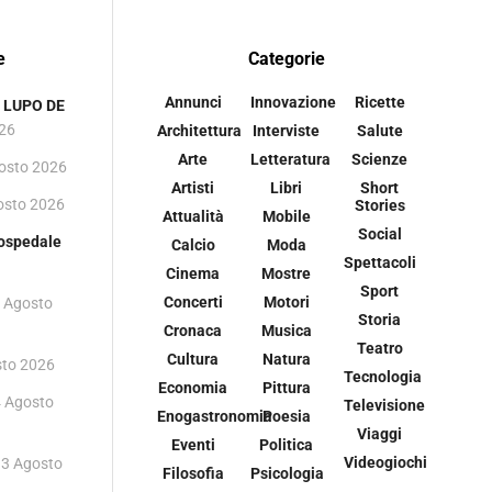
e
Categorie
Annunci
Innovazione
Ricette
 i LUPO DE
026
Architettura
Interviste
Salute
Arte
Letteratura
Scienze
osto 2026
Artisti
Libri
Short
osto 2026
Stories
Attualità
Mobile
Social
 ospedale
Calcio
Moda
Spettacoli
Cinema
Mostre
Sport
Concerti
Motori
 Agosto
Storia
Cronaca
Musica
Teatro
Cultura
Natura
sto 2026
Tecnologia
Economia
Pittura
4 Agosto
Televisione
Enogastronomia
Poesia
Viaggi
Eventi
Politica
Videogiochi
3 Agosto
Filosofia
Psicologia