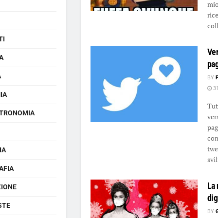
mio
ric
coll
TI
Ver
A
pag
A
BY
31
IA
Tut
TRONOMIA
ver
pag
com
twe
IA
svi
AFIA
La 
ZIONE
dig
STE
BY