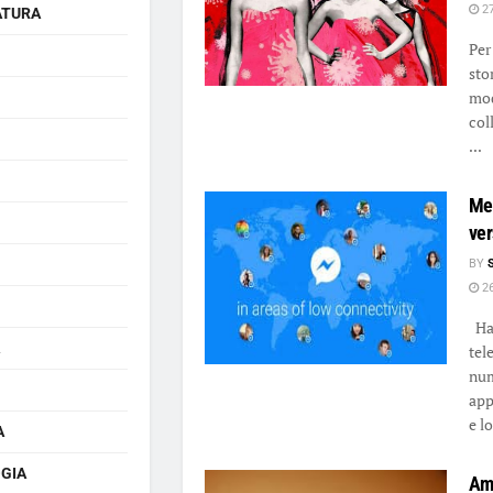
27
ATURA
Per
sto
mod
col
...
Mes
ver
BY
26
Hai
tel
num
app
e lo 
A
GIA
Ami