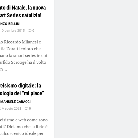
to di Natale, la nuova
rt Series natalizia!
ENZO BELLINI
 Dicembre 2015
0
o Riccardo Milanesi e
tia Zoratti coloro che
mano la smart series in cui
perfido Scrooge ha il volto
n ...
cisismo digitale: la
ologia dei “mi piace”
EMANUELE CARACCI
 Maggio 2021
0
cisismo e web come sono
ati? Diciamo che la Rete è
palcoscenico ideale per