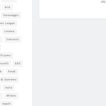
chi 
arte
Caravaggio
ons League
cinema
i
Concerto
ell'uomo
morelli
EXO
ok
Fendi
l di Sanremo
italia
s
Milano
napoli