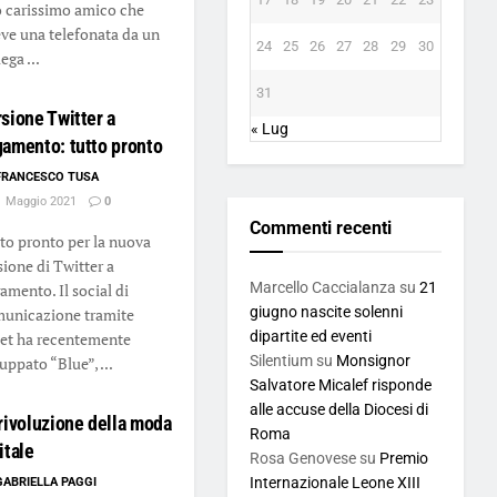
 carissimo amico che
eve una telefonata da un
24
25
26
27
28
29
30
ega ...
31
sione Twitter a
« Lug
amento: tutto pronto
FRANCESCO TUSA
 Maggio 2021
0
Commenti recenti
to pronto per la nuova
sione di Twitter a
Marcello Caccialanza
su
21
amento. Il social di
giugno nascite solenni
unicazione tramite
dipartite ed eventi
et ha recentemente
Silentium
su
Monsignor
luppato “Blue”, ...
Salvatore Micalef risponde
alle accuse della Diocesi di
rivoluzione della moda
Roma
itale
Rosa Genovese
su
Premio
Internazionale Leone XIII
GABRIELLA PAGGI