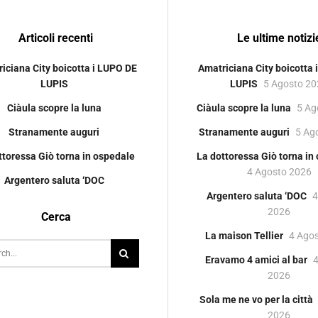
Articoli recenti
Le ultime notizi
iciana City boicotta i LUPO DE
Amatriciana City boicotta
LUPIS
LUPIS
5 Agosto 2
Ciàula scopre la luna
Ciàula scopre la luna
5 Ag
Stranamente auguri
Stranamente auguri
5 Ag
ttoressa Giò torna in ospedale
La dottoressa Giò torna in
4 Agosto 2026
Argentero saluta ‘DOC
Argentero saluta ‘DOC
4
2026
Cerca
La maison Tellier
4 Ago
Eravamo 4 amici al bar
2026
Sola me ne vo per la città
2026