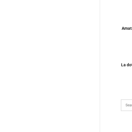
Amatr
La do