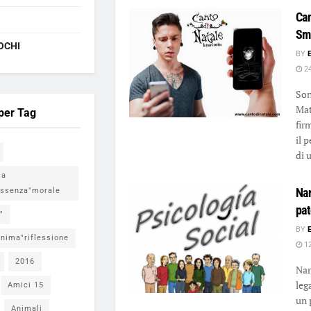
Can
Sma
OCHI
BY
24
Son
Mat
 per Tag
fir
il 
di u
ia
Nar
ssenza"morale
pat
"
BY
nima"riflessione
12
2016
Nar
leg
Amici 15
un 
Animali