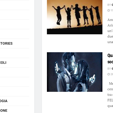
BY
19
Ami
Ari
un’
due
una 
STORIES
Qua
soc
COLI
BY
26
Met
cen
tra
FEL
OGIA
qua
IONE