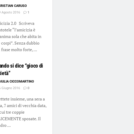
CRISTIAN CARUSO
 Agosto 2016
1
cizia 2.0 Scriveva
stotele “l’amicizia è
anima sola che abita in
 corpi”. Senza dubbio
frase molto forte, ...
ndo si dice “gioco di
ietà”
GIULIA CICCOMARTINO
 Giugno 2016
0
tete insieme, una sera a
a, 7 amici di vecchia data,
 cui tre coppie
ICEMENTE sposate. Il
dro ...