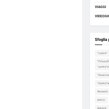
VIAGGI
VIDEOGI
Sfoglia
"cuore"
"Filosof
"uomo"e
"musica
"Uomo"a
#eventi
amici
Amore