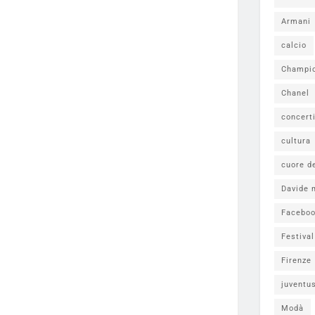
Armani
calcio
Champi
Chanel
concert
cultura
cuore d
Davide 
Facebo
Festiva
Firenze
juventu
Modà