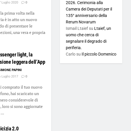
2026. Cerimonia alla
 Luglio 2020
0
Camera dei Deputati per il
 la prima volta nella
135° anniversario della
ria è in atto un nuovo
Rerum Novarum
o di presentare le
Ismail Ltaief
su
Ltaief, un
lezioni, una vera e propria
uomo che cerca di
segnalare il degrado di
periferia.
senger light, la
Carlo
su
Il piccolo Domenico
sione leggera dell’App
SIMONE PAPINI
 Luglio 2017
0
 comprato il tuo nuovo
efono, hai scaricato un
ero considerevole di
, loro si sono aggiornate
...
cizia 2.0