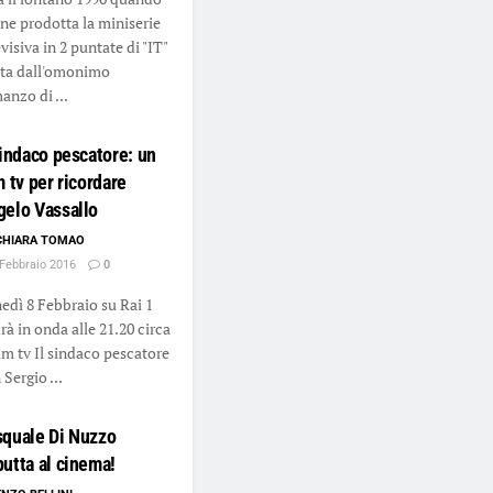
ne prodotta la miniserie
visiva in 2 puntate di "IT"
tta dall'omonimo
anzo di ...
sindaco pescatore: un
m tv per ricordare
elo Vassallo
CHIARA TOMAO
Febbraio 2016
0
edì 8 Febbraio su Rai 1
rà in onda alle 21.20 circa
film tv Il sindaco pescatore
 Sergio ...
squale Di Nuzzo
utta al cinema!