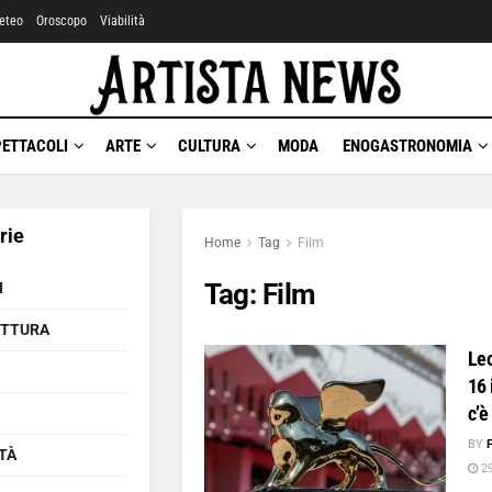
eteo
Oroscopo
Viabilità
PETTACOLI
ARTE
CULTURA
MODA
ENOGASTRONOMIA
rie
Home
Tag
Film
Tag:
Film
I
ETTURA
Leo
16 
c’è
BY
TÀ
29