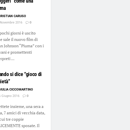
eggeri” come una
uma
CRISTIAN CARUSO
Novembre 2016
0
pochi giorni è uscito
le sale il nuovo film di
n Johnson “Piuma” con i
vani e promettenti
rpreti ...
ndo si dice “gioco di
ietà”
GIULIA CICCOMARTINO
 Giugno 2016
0
tete insieme, una sera a
a, 7 amici di vecchia data,
 cui tre coppie
ICEMENTE sposate. Il