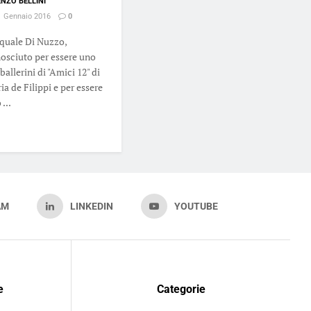
ENZO BELLINI
 Gennaio 2016
0
quale Di Nuzzo,
osciuto per essere uno
ballerini di "Amici 12" di
ia de Filippi e per essere
...
AM
LINKEDIN
YOUTUBE
e
Categorie