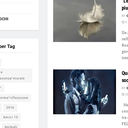
“L
pi
BY
OCHI
5 
Da 
nel
Roa
 per Tag
gio
inte
Qua
ia
ssenza"morale
soc
"
BY
26
nima"riflessione
Met
2016
cen
tra
Amici 15
FEL
Animali