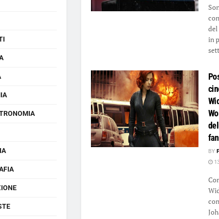
Sono
con
del
in 
TI
set
A
Pos
A
cin
IA
Wi
Wo
TRONOMIA
del
fan
IA
BY
13
AFIA
Com
ZIONE
Wid
con
STE
Joh