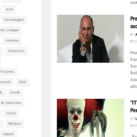
qua
arte
Pre
Caravaggio
suc
ons League
BY
cinema
27
i
Concerto
Pao
Fan
Sav
ell'uomo
Rob
And
morelli
EXO
atto
ok
Fendi
“IT
l di Sanremo
Pe
italia
BY
s
Milano
23
napoli
Era