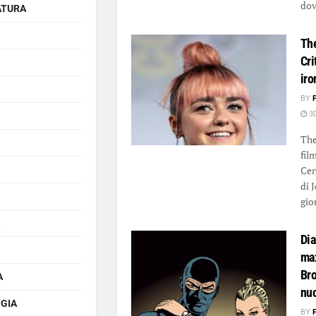
dovu
ATURA
Th
Cri
iro
BY
30
The
fil
Cen
di 
gior
Dia
ma
Bro
A
nuo
GIA
BY