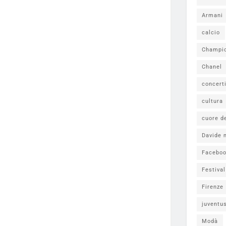
Armani
calcio
Champi
Chanel
concert
cultura
cuore d
Davide 
Facebo
Festiva
Firenze
juventu
Modà