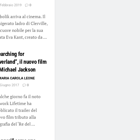
Febbraio 2019
0
bolik arriva al cinema. Il
igerato ladro di Clerville,
 cuore nobile per la sua
ta Eva Kant, creato da ...
arching for
erland”, il nuovo film
 Michael Jackson
MARIA CAROLA LEONE
Giugno 2017
0
lche giorno fa il noto
work Lifetime ha
licato il trailer del
vo film tributo alla
rafia del ‘Re del ...