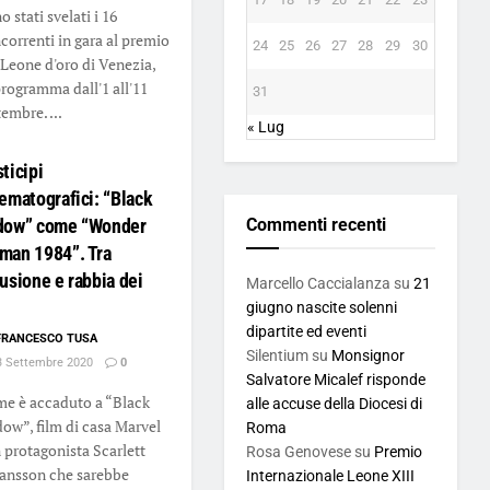
 stati svelati i 16
correnti in gara al premio
24
25
26
27
28
29
30
 Leone d'oro di Venezia,
programma dall'1 all'11
31
tembre. ...
« Lug
ticipi
ematografici: “Black
dow” come “Wonder
Commenti recenti
man 1984”. Tra
usione e rabbia dei
Marcello Caccialanza
su
21
giugno nascite solenni
dipartite ed eventi
FRANCESCO TUSA
Silentium
su
Monsignor
 Settembre 2020
0
Salvatore Micalef risponde
e è accaduto a “Black
alle accuse della Diocesi di
ow”, film di casa Marvel
Roma
 protagonista Scarlett
Rosa Genovese
su
Premio
ansson che sarebbe
Internazionale Leone XIII