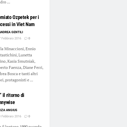
dro ...
miato Ozpetek per i
cessi in Viet Nam
ANDREA GENTILI
 Febbraio 2016
0
la Minaccioni, Ennio
tastichini, Lunetta
ino, Kasia Smutniak,
erto Faenza, Diane Ferri,
rea Bosca e tanti altri
ri, protagonisti e ...
” il ritorno di
nnywise
LIZA ANGIUS
 Febbraio 2016
0
 il lontano 1990 quando