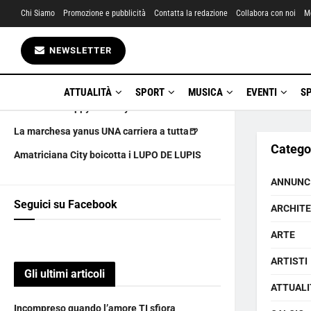
Chi Siamo
Promozione e pubblicità
Contatta la redazione
Collabora con noi
M
Gli ultimi articoli
NEWSLETTER
Incompreso quando l’amore TI sfiora
LA CULTURA PIANGE UN GRANDE
ATTUALITÀ
SPORT
MUSICA
EVENTI
S
6 AGOSTO happy birthday
La marchesa yanus UNA carriera a tutta🍺
Catego
Amatriciana City boicotta i LUPO DE LUPIS
ANNUNC
Seguici su Facebook
ARCHIT
ARTE
ARTISTI
Gli ultimi articoli
ATTUALI
Incompreso quando l’amore TI sfiora