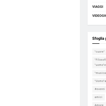
VIAGGI
VIDEOGI
Sfoglia
"cuore"
"Filosof
"uomo"e
"musica
"Uomo"a
#eventi
amici
Amore