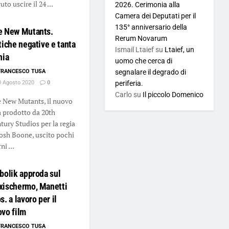
to uscire il 24 ...
2026. Cerimonia alla
Camera dei Deputati per il
135° anniversario della
e New Mutants.
Rerum Novarum
tiche negative e tanta
Ismail Ltaief
su
Ltaief, un
nia
uomo che cerca di
FRANCESCO TUSA
segnalare il degrado di
 Agosto 2020
0
periferia.
Carlo
su
Il piccolo Domenico
 New Mutants, il nuovo
m prodotto da 20th
tury Studios per la regia
Josh Boone, uscito pochi
ni ...
bolik approda sul
xischermo, Manetti
s. a lavoro per il
vo film
FRANCESCO TUSA