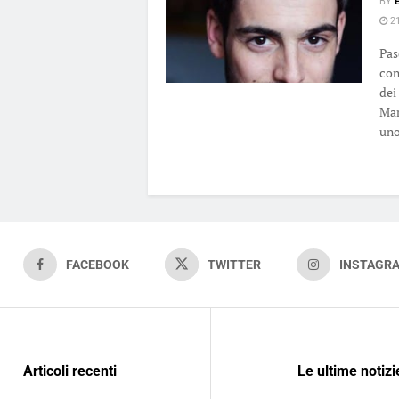
BY
21
Pas
con
dei 
Mar
uno 
FACEBOOK
TWITTER
INSTAGR
Articoli recenti
Le ultime notizi