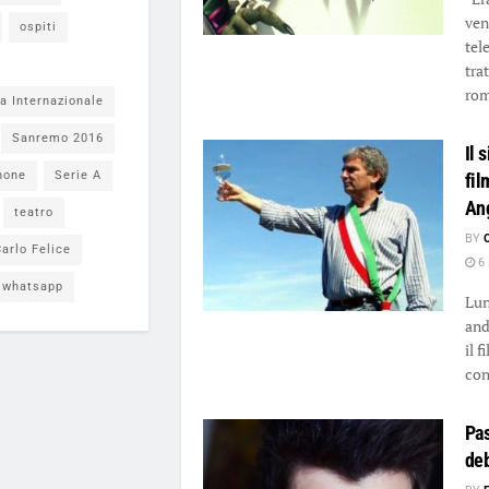
ven
ospiti
tele
tra
rom
a Internazionale
Sanremo 2016
Il 
none
Serie A
fil
Ang
teatro
BY
arlo Felice
6 
whatsapp
Lun
and
il 
con
Pa
deb