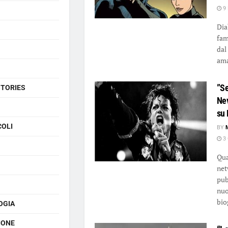
9 
Dia
fam
dal
ama
”Se
STORIES
Nev
su
COLI
BY
3 
Qua
net
pubb
nuo
biog
OGIA
IONE