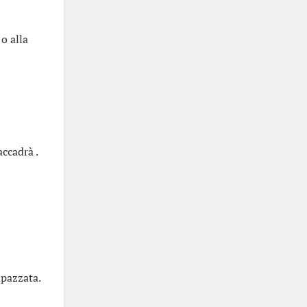
o alla
ccadrà .
mpazzata.