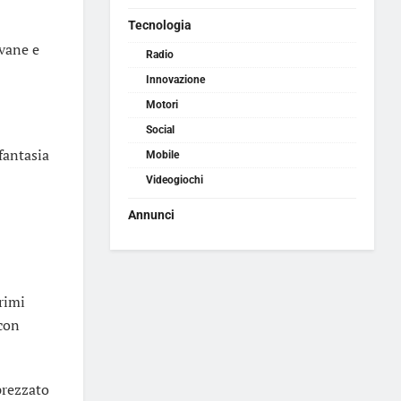
Tecnologia
ovane e
Radio
Innovazione
Motori
Social
 fantasia
Mobile
Videogiochi
Annunci
primi
 con
prezzato