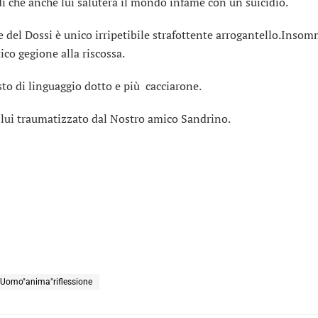
i che anche lui saluterà il mondo infame con un suicidio.
le del Dossi è unico irripetibile strafottente arrogantello.Inso
ico gegione alla riscossa.
to di linguaggio dotto e più cacciarone.
lui traumatizzato dal Nostro amico Sandrino.
"Uomo"anima"riflessione