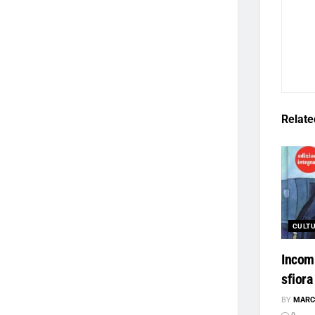
Relate
CULT
Incom
sfiora
BY
MARC