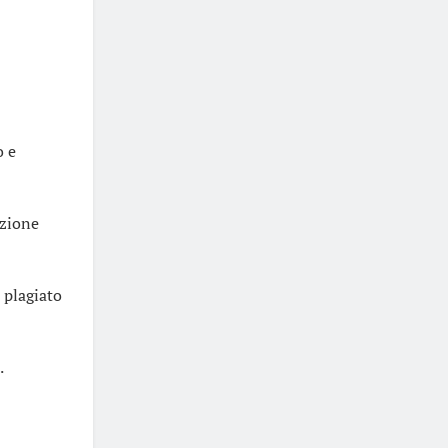
o e
izione
 plagiato
.