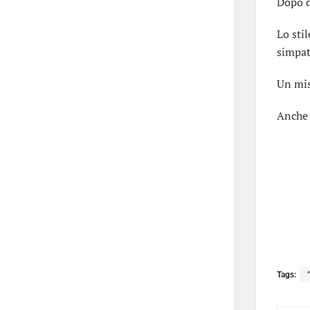
Dopo d
Lo sti
simpat
Un mis
Anche 
Tags: