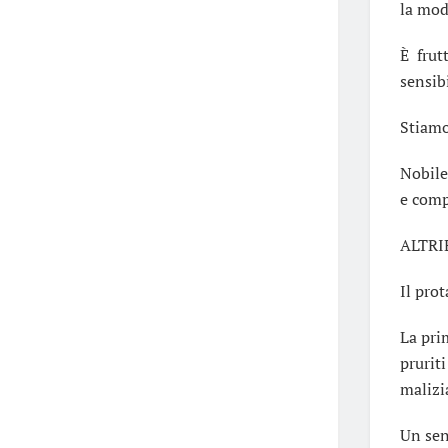
la mod
È frut
sensibi
Stiamo
Nobile 
e comp
ALTRIE
Il prot
La pri
prurit
malizi
Un sen