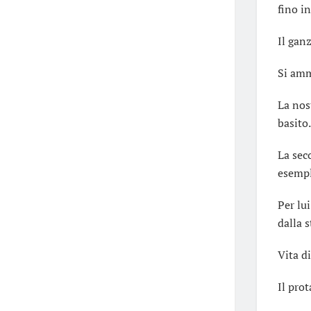
fino i
Il ganz
Si amm
La nos
basito.
La sec
esempl
Per lu
dalla s
Vita d
Il pro