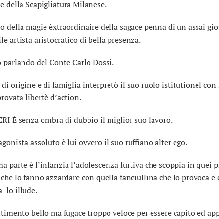
e della Scapigliatura Milanese.
to della magie èxtraordinaire della sagace penna di un assai gi
le artista aristocratico di bella presenza.
 parlando del Conte Carlo Dossi.
di origine e di famiglia interpretò il suo ruolo istitutionel con
rovata libertè d’action.
RI È senza ombra di dubbio il miglior suo lavoro.
agonista assoluto è lui ovvero il suo ruffiano alter ego.
ma parte è l’infanzia l’adolescenza furtiva che scoppia in quei 
i che lo fanno azzardare con quella fanciullina che lo provoca e
a lo illude.
timento bello ma fugace troppo veloce per essere capito ed ap