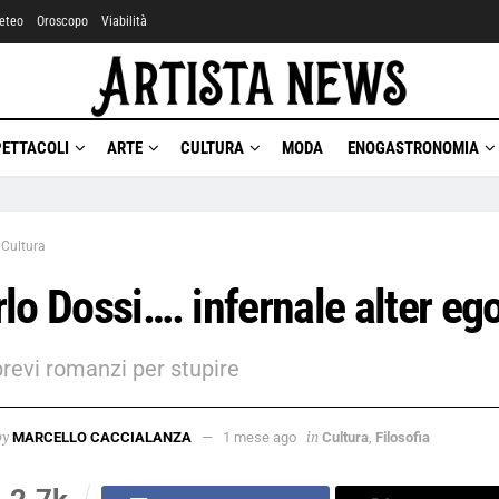
eteo
Oroscopo
Viabilità
PETTACOLI
ARTE
CULTURA
MODA
ENOGASTRONOMIA
Cultura
lo Dossi…. infernale alter eg
revi romanzi per stupire
by
in
MARCELLO CACCIALANZA
1 mese ago
Cultura
,
Filosofia