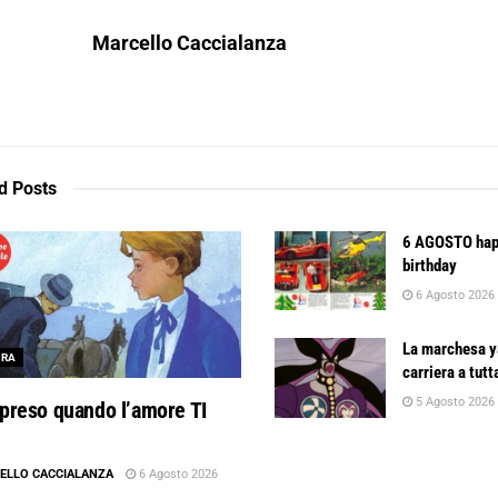
Marcello Caccialanza
d
Posts
6 AGOSTO ha
birthday
6 Agosto 2026
La marchesa 
URA
carriera a tut
5 Agosto 2026
preso quando l’amore TI
ELLO CACCIALANZA
6 Agosto 2026