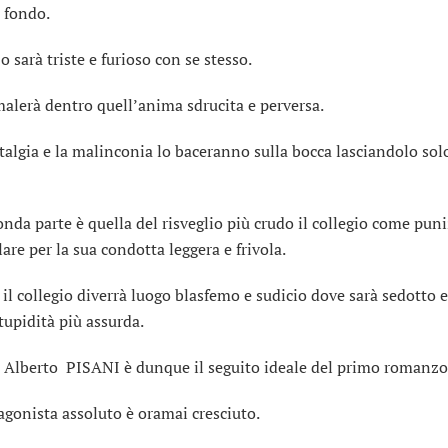
n fondo.
o sarà triste e furioso con se stesso.
alerà dentro quell’anima sdrucita e perversa.
talgia e la malinconia lo baceranno sulla bocca lasciandolo sol
onda parte è quella del risveglio più crudo il collegio come pun
are per la sua condotta leggera e frivola.
i il collegio diverrà luogo blasfemo e sudicio dove sarà sedotto e
tupidità più assurda.
i Alberto PISANI è dunque il seguito ideale del primo romanzo
tagonista assoluto è oramai cresciuto.