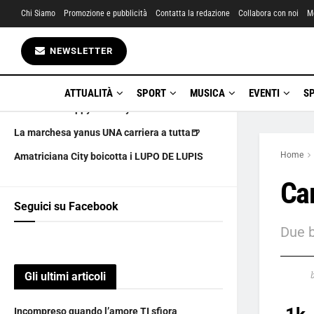
Chi Siamo
Promozione e pubblicità
Contatta la redazione
Collabora con noi
M
Gli ultimi articoli
NEWSLETTER
Incompreso quando l’amore TI sfiora
LA CULTURA PIANGE UN GRANDE
ATTUALITÀ
SPORT
MUSICA
EVENTI
S
6 AGOSTO happy birthday
La marchesa yanus UNA carriera a tutta🍺
Home
Amatriciana City boicotta i LUPO DE LUPIS
Car
Seguici su Facebook
Due b
Gli ultimi articoli
Incompreso quando l’amore TI sfiora