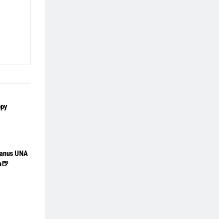
ppy
yanus UNA
ta🍺