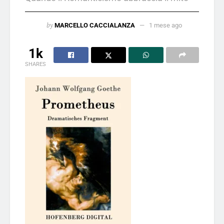
by
MARCELLO CACCIALANZA
1 mese ago
1k
SHARES