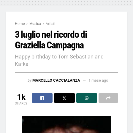
Home
Musica
Artisti
3 luglio nel ricordo di
Graziella Campagna
Happy birthday to Tom Sebastian and
Kafka
by
MARCELLO CACCIALANZA
1 mese ago
1k
SHARES