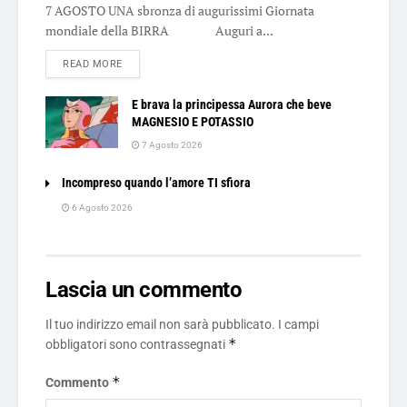
7 AGOSTO UNA sbronza di augurissimi Giornata
mondiale della BIRRA Auguri a...
DETAILS
READ MORE
E brava la principessa Aurora che beve
MAGNESIO E POTASSIO
7 Agosto 2026
Incompreso quando l’amore TI sfiora
6 Agosto 2026
Lascia un commento
Il tuo indirizzo email non sarà pubblicato.
I campi
*
obbligatori sono contrassegnati
*
Commento