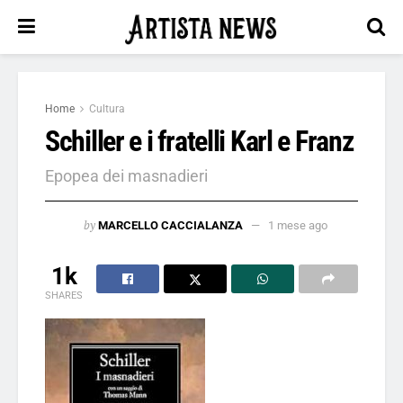
Home
Cultura
Schiller e i fratelli Karl e Franz
Epopea dei masnadieri
by
MARCELLO CACCIALANZA
1 mese ago
1k
SHARES