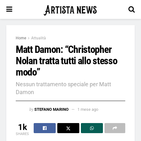
Home
Attualità
Matt Damon: “Christopher
Nolan tratta tutti allo stesso
modo”
Nessun trattamento speciale per Matt
Damon
by
STEFANO MARINO
1 mese ago
1k
SHARES