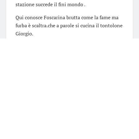
stazione succede il fini mondo .
Qui conosce Foscarina brutta come la fame ma
furba è scaltra.che a parole si cucina il tontolone
Giorgio.
Lei è cugina del capo di Giorgio ha la tubercolosi
e problemi complicati di testa.
Clara capisce di essere prigioniera di un
mènage a Trois.
Quindi lascia Giorgio.
Fosca intanto rende succube Giorgio del suo
amore malato lei se ne giova e acquista beltà.
Mentre lui ne paga le conseguenze e si ammala
sempre più.