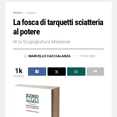
Home
Cultura
La fosca di tarquetti sciatteria
al potere
W la Scapigliatura Milanese
by
MARCELLO CACCIALANZA
1 mese ago
1k
SHARES