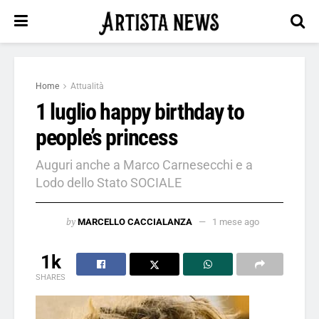
Home
Attualità
1 luglio happy birthday to
people’s princess
Auguri anche a Marco Carnesecchi e a
Lodo dello Stato SOCIALE
by
MARCELLO CACCIALANZA
1 mese ago
1k
SHARES