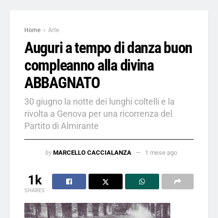
Home
Arte
Auguri a tempo di danza buon
compleanno alla divina
ABBAGNATO
30 giugno la notte dei lunghi coltelli e la
rivolta a Genova per una ricorrenza del
Partito di Almirante
by
MARCELLO CACCIALANZA
1 mese ago
1k
SHARES