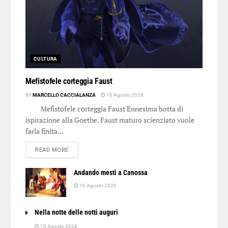
CULTURA
Mefistofele corteggia Faust
BY
MARCELLO CACCIALANZA
10 Agosto 2026
Mefistofele corteggia Faust Ennesima botta di
ispirazione alla Goethe. Faust maturo scienziato vuole
farla finita...
DETAILS
READ MORE
Andando mesti a Canossa
10 Agosto 2026
Nella notte delle notti auguri
10 Agosto 2026