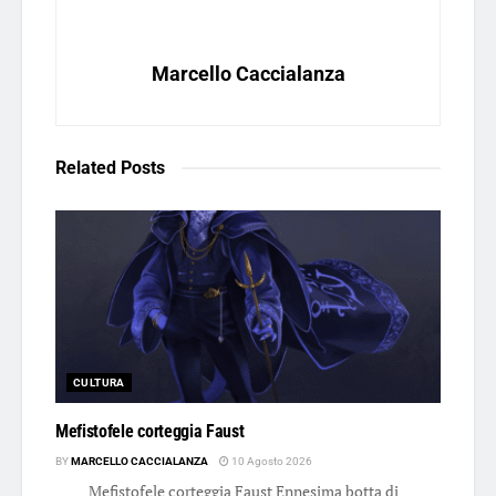
Marcello Caccialanza
Related
Posts
CULTURA
Mefistofele corteggia Faust
BY
MARCELLO CACCIALANZA
10 Agosto 2026
Mefistofele corteggia Faust Ennesima botta di