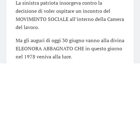
La sinistra patriota insorgeva contro la
decisione di voler ospitare un incontro del
MOVIMENTO SOCIALE all’interno della Camera
del lavoro.
Ma gli auguri di oggi 30 giugno vanno alla divina
ELEONORA ABBAGNATO CHE in questo giorno
nel 1978 veniva alla luce.
Ètoile di bella presenza… elegante e alla mano
una poesia vederla danzare.
Quando si parla di ballerini e ballerine la
stragrande maggioranza storce il naso.
C’è una grande povertà intellettuale che vede in
questa professione un non so che di perverso.
I ballerini sono necessariamente degli sfigati e