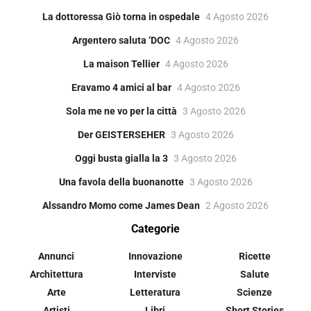
La dottoressa Giò torna in ospedale
4 Agosto 2026
Argentero saluta ‘DOC
4 Agosto 2026
La maison Tellier
4 Agosto 2026
Eravamo 4 amici al bar
4 Agosto 2026
Sola me ne vo per la città
3 Agosto 2026
Der GEISTERSEHER
3 Agosto 2026
Oggi busta gialla la 3
3 Agosto 2026
Una favola della buonanotte
3 Agosto 2026
Alssandro Momo come James Dean
2 Agosto 2026
Categorie
Annunci
Innovazione
Ricette
Architettura
Interviste
Salute
Arte
Letteratura
Scienze
Artisti
Libri
Short Stories