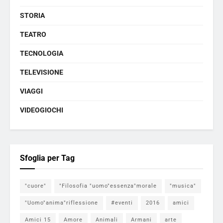
STORIA
TEATRO
TECNOLOGIA
TELEVISIONE
VIAGGI
VIDEOGIOCHI
Sfoglia per Tag
"cuore"
"Filosofia "uomo"essenza"morale
"musica"
"Uomo"anima"riflessione
#eventi
2016
amici
Amici 15
Amore
Animali
Armani
arte