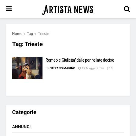
Home
Tag
Trieste
Tag:
Trieste
Romeo e Giulietta’ dalle pennellate decise
BY
STEFANO MARINO
19 Maggio 2026
0
Categorie
ANNUNCI