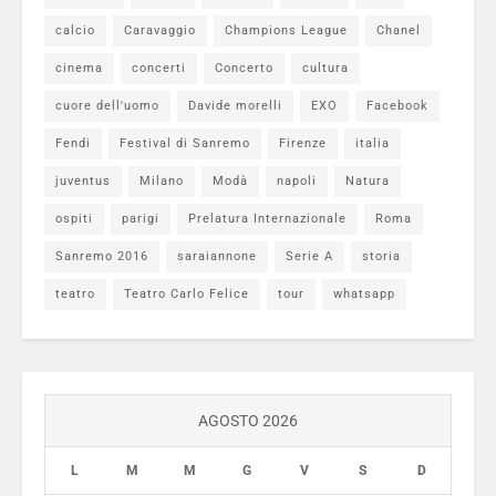
calcio
Caravaggio
Champions League
Chanel
cinema
concerti
Concerto
cultura
cuore dell'uomo
Davide morelli
EXO
Facebook
Fendi
Festival di Sanremo
Firenze
italia
juventus
Milano
Modà
napoli
Natura
ospiti
parigi
Prelatura Internazionale
Roma
Sanremo 2016
saraiannone
Serie A
storia
teatro
Teatro Carlo Felice
tour
whatsapp
AGOSTO 2026
L
M
M
G
V
S
D