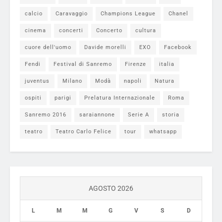
calcio
Caravaggio
Champions League
Chanel
cinema
concerti
Concerto
cultura
cuore dell'uomo
Davide morelli
EXO
Facebook
Fendi
Festival di Sanremo
Firenze
italia
juventus
Milano
Modà
napoli
Natura
ospiti
parigi
Prelatura Internazionale
Roma
Sanremo 2016
saraiannone
Serie A
storia
teatro
Teatro Carlo Felice
tour
whatsapp
AGOSTO 2026
L
M
M
G
V
S
D