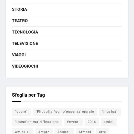
STORIA
TEATRO
TECNOLOGIA
TELEVISIONE
VIAGGI
VIDEOGIOCHI
Sfoglia per Tag
"cuore"
"Filosofia "uomo"essenza"morale
"musica"
"Uomo"anima"riflessione
#eventi
2016
amici
Amici 15
Amore
Animali
Armani
arte