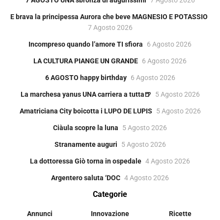
E brava la principessa Aurora che beve MAGNESIO E POTASSIO
7 Agosto 2026
Incompreso quando l’amore TI sfiora
6 Agosto 2026
LA CULTURA PIANGE UN GRANDE
6 Agosto 2026
6 AGOSTO happy birthday
6 Agosto 2026
La marchesa yanus UNA carriera a tutta🍺
5 Agosto 2026
Amatriciana City boicotta i LUPO DE LUPIS
5 Agosto 2026
Ciàula scopre la luna
5 Agosto 2026
Stranamente auguri
5 Agosto 2026
La dottoressa Giò torna in ospedale
4 Agosto 2026
Argentero saluta ‘DOC
4 Agosto 2026
Categorie
Annunci
Innovazione
Ricette