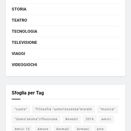
STORIA
TEATRO
TECNOLOGIA
TELEVISIONE
VIAGGI
VIDEOGIOCHI
Sfoglia per Tag
"cuore"
"Filosofia "uomo"essenza"morale
"musica"
"Uomo"anima"riflessione
#eventi
2016
amici
Amici 15
Amore
Animali
Armani
arte