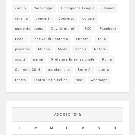
calcio
Caravaggio
Champions League
Chanel
cinema
concerti
Concerto
cultura
cuore dell'uomo
Davide morelli
EXO
Facebook
Fendi
Festival di Sanremo
Firenze
italia
juventus
Milano
Modà
napoli
Natura
ospiti
parigi
Prelatura Internazionale
Roma
Sanremo 2016
saraiannone
Serie A
storia
teatro
Teatro Carlo Felice
tour
whatsapp
AGOSTO 2026
L
M
M
G
V
S
D