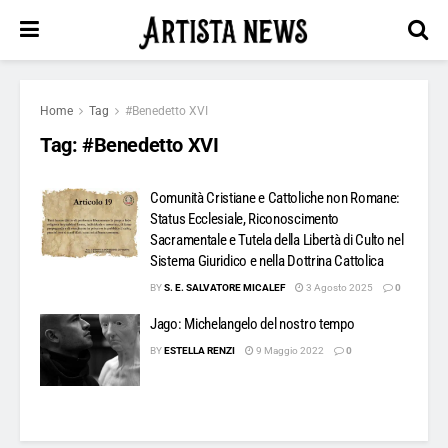
Home
Tag
#Benedetto XVI
Tag:
#Benedetto XVI
Comunità Cristiane e Cattoliche non Romane:
Status Ecclesiale, Riconoscimento
Sacramentale e Tutela della Libertà di Culto nel
Sistema Giuridico e nella Dottrina Cattolica
BY
S. E. SALVATORE MICALEF
3 Agosto 2025
0
Jago: Michelangelo del nostro tempo
BY
ESTELLA RENZI
9 Maggio 2022
0