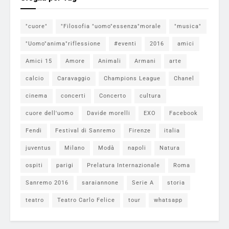
"cuore"
"Filosofia "uomo"essenza"morale
"musica"
"Uomo"anima"riflessione
#eventi
2016
amici
Amici 15
Amore
Animali
Armani
arte
calcio
Caravaggio
Champions League
Chanel
cinema
concerti
Concerto
cultura
cuore dell'uomo
Davide morelli
EXO
Facebook
Fendi
Festival di Sanremo
Firenze
italia
juventus
Milano
Modà
napoli
Natura
ospiti
parigi
Prelatura Internazionale
Roma
Sanremo 2016
saraiannone
Serie A
storia
teatro
Teatro Carlo Felice
tour
whatsapp