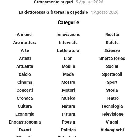
Stranamente auguri
5 Agosto 2026
La dottoressa Giò torna in ospedale
4 Agosto 2026
Categorie
Annunci
Innovazione
Ricette
Architettura
Interviste
Salute
Arte
Letteratura
Scienze
Artisti
Libri
Short Stories
Attualità
Mobile
Social
Calcio
Moda
Spettacoli
Cinema
Mostre
Sport
Concerti
Motori
Storia
Cronaca
Musica
Teatro
Cultura
Natura
Tecnologia
Economia
Pittura
Televisione
Enogastronomia
Poesia
Viaggi
Eventi
Politica
Videogiochi