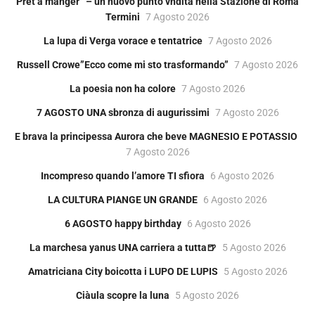
Pret a manger” – un nuovo punto vndita nella Stazione di Roma
Termini
7 Agosto 2026
La lupa di Verga vorace e tentatrice
7 Agosto 2026
Russell Crowe”Ecco come mi sto trasformando”
7 Agosto 2026
La poesia non ha colore
7 Agosto 2026
7 AGOSTO UNA sbronza di augurissimi
7 Agosto 2026
E brava la principessa Aurora che beve MAGNESIO E POTASSIO
7 Agosto 2026
Incompreso quando l’amore TI sfiora
6 Agosto 2026
LA CULTURA PIANGE UN GRANDE
6 Agosto 2026
6 AGOSTO happy birthday
6 Agosto 2026
La marchesa yanus UNA carriera a tutta🍺
5 Agosto 2026
Amatriciana City boicotta i LUPO DE LUPIS
5 Agosto 2026
Ciàula scopre la luna
5 Agosto 2026