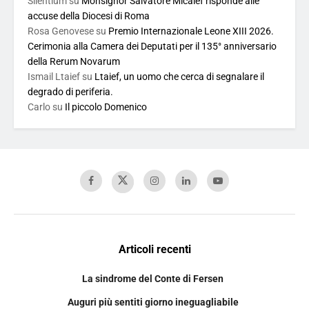
Silentium
su
Monsignor Salvatore Micalef risponde alle
accuse della Diocesi di Roma
Rosa Genovese
su
Premio Internazionale Leone XIII 2026.
Cerimonia alla Camera dei Deputati per il 135° anniversario
della Rerum Novarum
Ismail Ltaief
su
Ltaief, un uomo che cerca di segnalare il
degrado di periferia.
Carlo
su
Il piccolo Domenico
Articoli recenti
La sindrome del Conte di Fersen
Auguri più sentiti giorno ineguagliabile