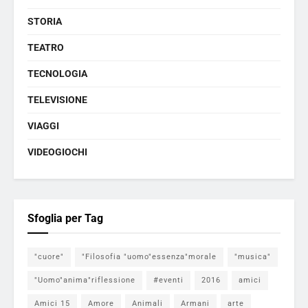
STORIA
TEATRO
TECNOLOGIA
TELEVISIONE
VIAGGI
VIDEOGIOCHI
Sfoglia per Tag
"cuore"
"Filosofia "uomo"essenza"morale
"musica"
"Uomo"anima"riflessione
#eventi
2016
amici
Amici 15
Amore
Animali
Armani
arte