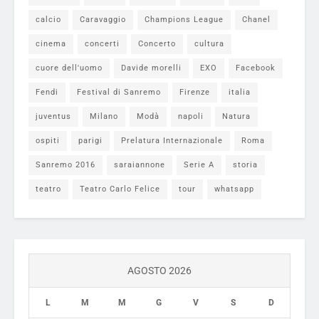
calcio
Caravaggio
Champions League
Chanel
cinema
concerti
Concerto
cultura
cuore dell'uomo
Davide morelli
EXO
Facebook
Fendi
Festival di Sanremo
Firenze
italia
juventus
Milano
Modà
napoli
Natura
ospiti
parigi
Prelatura Internazionale
Roma
Sanremo 2016
saraiannone
Serie A
storia
teatro
Teatro Carlo Felice
tour
whatsapp
AGOSTO 2026
L
M
M
G
V
S
D