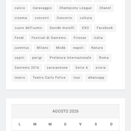
calcio
Caravaggio
Champions League
Chanel
cinema
concerti
Concerto
cultura
cuore dell'uomo
Davide morelli
EXO
Facebook
Fendi
Festival di Sanremo
Firenze
italia
juventus
Milano
Modà
napoli
Natura
ospiti
parigi
Prelatura Internazionale
Roma
Sanremo 2016
saraiannone
Serie A
storia
teatro
Teatro Carlo Felice
tour
whatsapp
AGOSTO 2026
L
M
M
G
V
S
D