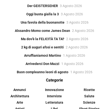
Der GEISTERSEHER
3 Agosto 2026
Oggi busta gialla la 3
3 Agosto 2026
Una favola della buonanotte
3 Agosto 2026
Alssandro Momo come James Dean
2 Agosto 2026
Ma dov’è la FELICITÀ TA TA?
2 Agosto 2026
2 kg di auguri afosi e sentiti
2 Agosto 2026
Arruffianiamoci Martino
1 Agosto 2026
Arrivederci Don Mazzi
1 Agosto 2026
Buon compleanno leoni di agosto
1 Agosto 2026
Categorie
Annunci
Innovazione
Ricette
Architettura
Interviste
Salute
Arte
Letteratura
Scienze
Artisti
Libri
Short Stories