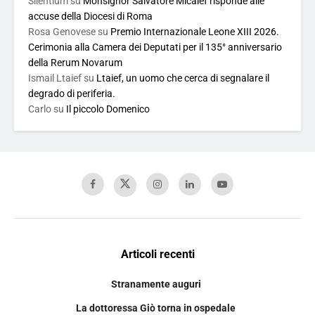
Silentium
su
Monsignor Salvatore Micalef risponde alle
accuse della Diocesi di Roma
Rosa Genovese
su
Premio Internazionale Leone XIII 2026.
Cerimonia alla Camera dei Deputati per il 135° anniversario
della Rerum Novarum
Ismail Ltaief
su
Ltaief, un uomo che cerca di segnalare il
degrado di periferia.
Carlo
su
Il piccolo Domenico
Articoli recenti
Stranamente auguri
La dottoressa Giò torna in ospedale