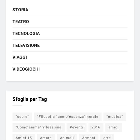
STORIA
TEATRO
TECNOLOGIA
TELEVISIONE
VIAGGI
VIDEOGIOCHI
Sfoglia per Tag
"cuore"
"Filosofia "uomo"essenza"morale
"musica"
"Uomo"anima"riflessione
#eventi
2016
amici
Amici 15
Amore
Animali
Armani
arte