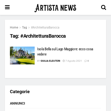
Home
Tag
#ArchitetturaBarocca
Tag:
#ArchitetturaBarocca
Isola Bella sul Lago Maggiore: ecco cosa
vedere
BY
GIULIA ELEUTERI
7 Agosto 2021
0
Categorie
ANNUNCI