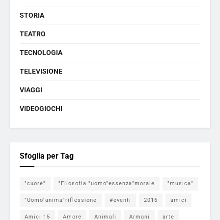
STORIA
TEATRO
TECNOLOGIA
TELEVISIONE
VIAGGI
VIDEOGIOCHI
Sfoglia per Tag
"cuore"
"Filosofia "uomo"essenza"morale
"musica"
"Uomo"anima"riflessione
#eventi
2016
amici
Amici 15
Amore
Animali
Armani
arte