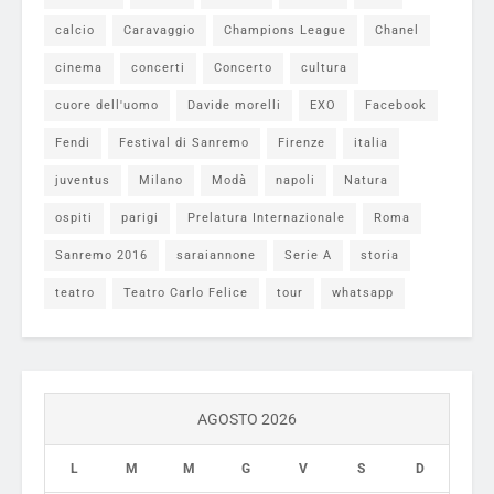
calcio
Caravaggio
Champions League
Chanel
cinema
concerti
Concerto
cultura
cuore dell'uomo
Davide morelli
EXO
Facebook
Fendi
Festival di Sanremo
Firenze
italia
juventus
Milano
Modà
napoli
Natura
ospiti
parigi
Prelatura Internazionale
Roma
Sanremo 2016
saraiannone
Serie A
storia
teatro
Teatro Carlo Felice
tour
whatsapp
AGOSTO 2026
L
M
M
G
V
S
D