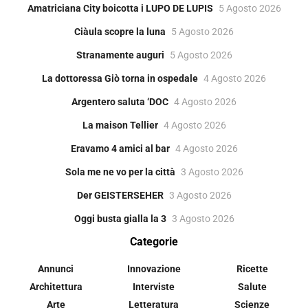
Amatriciana City boicotta i LUPO DE LUPIS
5 Agosto 2026
Ciàula scopre la luna
5 Agosto 2026
Stranamente auguri
5 Agosto 2026
La dottoressa Giò torna in ospedale
4 Agosto 2026
Argentero saluta ‘DOC
4 Agosto 2026
La maison Tellier
4 Agosto 2026
Eravamo 4 amici al bar
4 Agosto 2026
Sola me ne vo per la città
3 Agosto 2026
Der GEISTERSEHER
3 Agosto 2026
Oggi busta gialla la 3
3 Agosto 2026
Categorie
Annunci
Innovazione
Ricette
Architettura
Interviste
Salute
Arte
Letteratura
Scienze