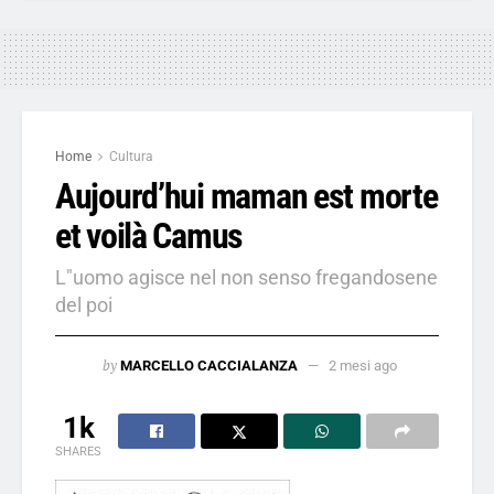
Home
Cultura
Aujourd’hui maman est morte
et voilà Camus
L"uomo agisce nel non senso fregandosene
del poi
by
MARCELLO CACCIALANZA
2 mesi ago
1k
SHARES