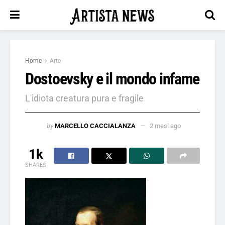
Home
Arte
Dostoevsky e il mondo infame
L'idiota creatura pura e fragile
by
MARCELLO CACCIALANZA
2 mesi ago
1k
SHARES