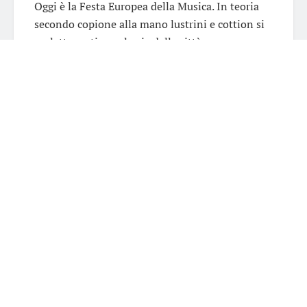
Oggi è la Festa Europea della Musica. In teoria
secondo copione alla mano lustrini e cottion si
sculetta gratis per le vie delle città.
Qualche matto della domenica ha deciso di
festeggiare le giraffe.
Peccato che le stiamo così onorando che fra un
pò le vedremo solo su Google.
Giraffe nella canzone italiana non ne abbiamo.
Il nostro palmares prevede la tigre strillona
Gloria e vanto la pantera Vera e unica
professionista il pulcino toscano l’aquila di
Ligonchio e l’usignolo che fa biscotti per amici.
Giraffe famose sono state Benito esemplare sud
americano che nel 2021 stufo dell’imbecillità