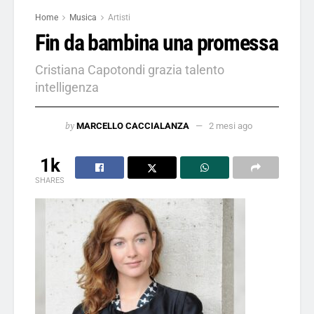
Home
Musica
Artisti
Fin da bambina una promessa
Cristiana Capotondi grazia talento
intelligenza
by
MARCELLO CACCIALANZA
2 mesi ago
1k
SHARES