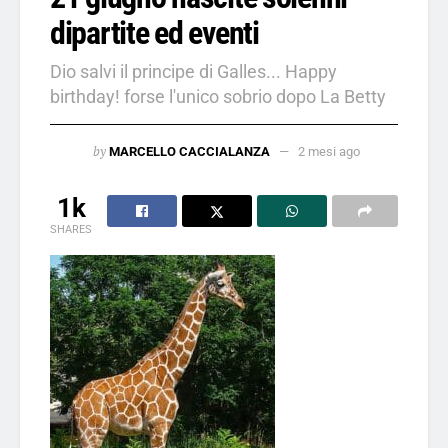
dipartite ed eventi
Dio salvi il principe di Galles... Happy
birthday! forse l'unico sobrio dopo La Betty
by
MARCELLO CACCIALANZA
2 mesi ago
1k
SHARES