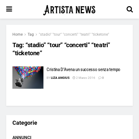
Home
Tag
"stadio" "tour" "concerti" "teatri" "ticketone"
Tag:
“stadio” “tour” “concerti” “teatri”
“ticketone”
Cristina D’Avena un successo senza tempo
BY
LIZA ANGIUS
2 Marzo 2016
0
Categorie
ANNUNCI