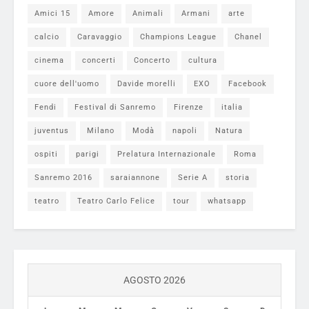
Amici 15
Amore
Animali
Armani
arte
calcio
Caravaggio
Champions League
Chanel
cinema
concerti
Concerto
cultura
cuore dell'uomo
Davide morelli
EXO
Facebook
Fendi
Festival di Sanremo
Firenze
italia
juventus
Milano
Modà
napoli
Natura
ospiti
parigi
Prelatura Internazionale
Roma
Sanremo 2016
saraiannone
Serie A
storia
teatro
Teatro Carlo Felice
tour
whatsapp
AGOSTO 2026