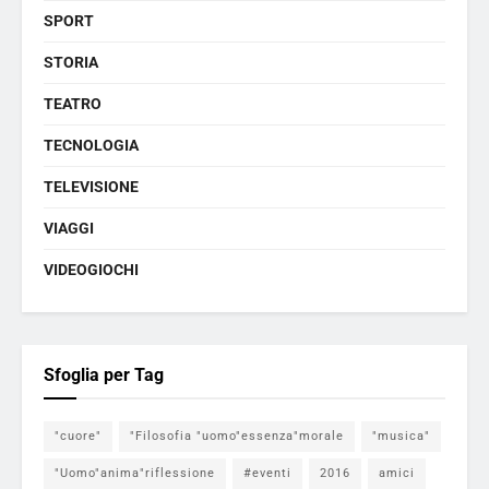
SPORT
STORIA
TEATRO
TECNOLOGIA
TELEVISIONE
VIAGGI
VIDEOGIOCHI
Sfoglia per Tag
"cuore"
"Filosofia "uomo"essenza"morale
"musica"
"Uomo"anima"riflessione
#eventi
2016
amici