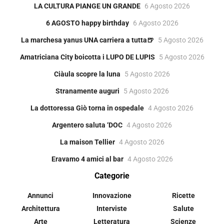
LA CULTURA PIANGE UN GRANDE
6 Agosto 2026
6 AGOSTO happy birthday
6 Agosto 2026
La marchesa yanus UNA carriera a tutta🍺
5 Agosto 2026
Amatriciana City boicotta i LUPO DE LUPIS
5 Agosto 2026
Ciàula scopre la luna
5 Agosto 2026
Stranamente auguri
5 Agosto 2026
La dottoressa Giò torna in ospedale
4 Agosto 2026
Argentero saluta ‘DOC
4 Agosto 2026
La maison Tellier
4 Agosto 2026
Eravamo 4 amici al bar
4 Agosto 2026
Categorie
Annunci
Innovazione
Ricette
Architettura
Interviste
Salute
Arte
Letteratura
Scienze