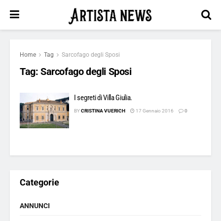
Home
Tag
Sarcofago degli Sposi
Tag:
Sarcofago degli Sposi
I segreti di Villa Giulia.
BY
CRISTINA VUERICH
17 Gennaio 2016
0
Categorie
ANNUNCI