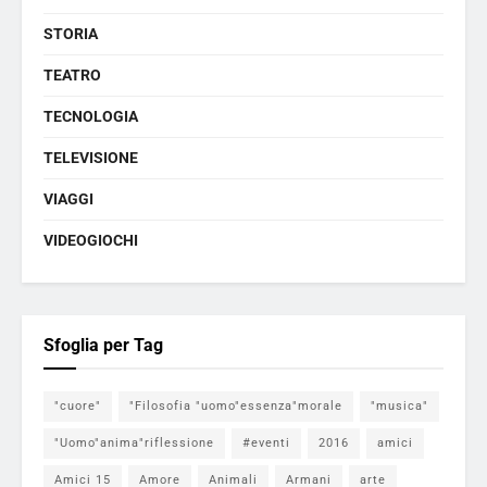
STORIA
TEATRO
TECNOLOGIA
TELEVISIONE
VIAGGI
VIDEOGIOCHI
Sfoglia per Tag
"cuore"
"Filosofia "uomo"essenza"morale
"musica"
"Uomo"anima"riflessione
#eventi
2016
amici
Amici 15
Amore
Animali
Armani
arte