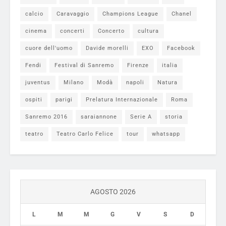
calcio
Caravaggio
Champions League
Chanel
cinema
concerti
Concerto
cultura
cuore dell'uomo
Davide morelli
EXO
Facebook
Fendi
Festival di Sanremo
Firenze
italia
juventus
Milano
Modà
napoli
Natura
ospiti
parigi
Prelatura Internazionale
Roma
Sanremo 2016
saraiannone
Serie A
storia
teatro
Teatro Carlo Felice
tour
whatsapp
AGOSTO 2026
L
M
M
G
V
S
D