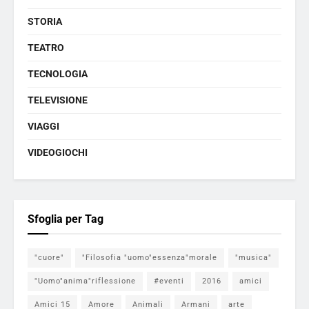
STORIA
TEATRO
TECNOLOGIA
TELEVISIONE
VIAGGI
VIDEOGIOCHI
Sfoglia per Tag
"cuore"
"Filosofia "uomo"essenza"morale
"musica"
"Uomo"anima"riflessione
#eventi
2016
amici
Amici 15
Amore
Animali
Armani
arte