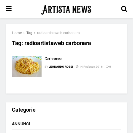
Home
Tag
radioartistaweb carbonara
Tag:
radioartistaweb carbonara
Carbonara
BY
LEONARDO ROSSI
14 Febbraio 2016
0
Categorie
ANNUNCI