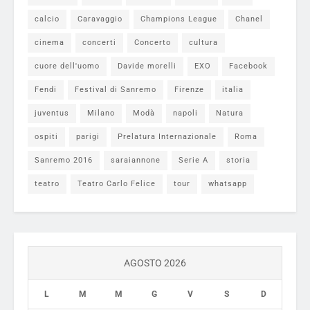
calcio
Caravaggio
Champions League
Chanel
cinema
concerti
Concerto
cultura
cuore dell'uomo
Davide morelli
EXO
Facebook
Fendi
Festival di Sanremo
Firenze
italia
juventus
Milano
Modà
napoli
Natura
ospiti
parigi
Prelatura Internazionale
Roma
Sanremo 2016
saraiannone
Serie A
storia
teatro
Teatro Carlo Felice
tour
whatsapp
AGOSTO 2026
L
M
M
G
V
S
D