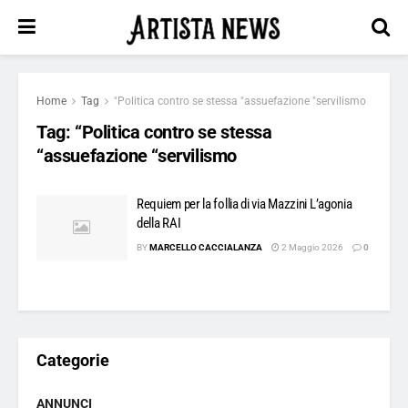
Home
Tag
"Politica contro se stessa "assuefazione "servilismo
Tag:
“Politica contro se stessa
“assuefazione “servilismo
Requiem per la follia di via Mazzini L’agonia
della RAI
BY
MARCELLO CACCIALANZA
2 Maggio 2026
0
Categorie
ANNUNCI