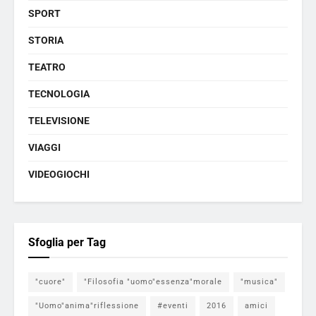
SPORT
STORIA
TEATRO
TECNOLOGIA
TELEVISIONE
VIAGGI
VIDEOGIOCHI
Sfoglia per Tag
"cuore"
"Filosofia "uomo"essenza"morale
"musica"
"Uomo"anima"riflessione
#eventi
2016
amici