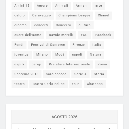
Amici 15
Amore
Animali
Armani
arte
calcio
Caravaggio
Champions League
Chanel
cinema
concerti
Concerto
cultura
cuore dell'uomo
Davide morelli
EXO
Facebook
Fendi
Festival di Sanremo
Firenze
italia
juventus
Milano
Modà
napoli
Natura
ospiti
parigi
Prelatura Internazionale
Roma
Sanremo 2016
saraiannone
Serie A
storia
teatro
Teatro Carlo Felice
tour
whatsapp
AGOSTO 2026