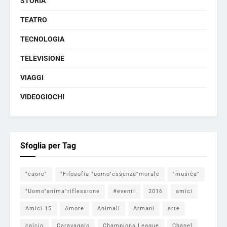
STORIA
TEATRO
TECNOLOGIA
TELEVISIONE
VIAGGI
VIDEOGIOCHI
Sfoglia per Tag
"cuore"
"Filosofia "uomo"essenza"morale
"musica"
"Uomo"anima"riflessione
#eventi
2016
amici
Amici 15
Amore
Animali
Armani
arte
calcio
Caravaggio
Champions League
Chanel