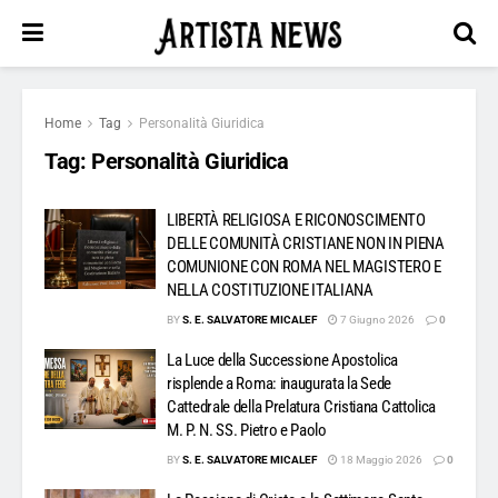
Home
Tag
Personalità Giuridica
Tag:
Personalità Giuridica
LIBERTÀ RELIGIOSA E RICONOSCIMENTO
DELLE COMUNITÀ CRISTIANE NON IN PIENA
COMUNIONE CON ROMA NEL MAGISTERO E
NELLA COSTITUZIONE ITALIANA
BY
S. E. SALVATORE MICALEF
7 Giugno 2026
0
La Luce della Successione Apostolica
risplende a Roma: inaugurata la Sede
Cattedrale della Prelatura Cristiana Cattolica
M. P. N. SS. Pietro e Paolo
BY
S. E. SALVATORE MICALEF
18 Maggio 2026
0