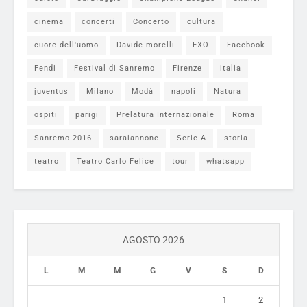
cinema
concerti
Concerto
cultura
cuore dell'uomo
Davide morelli
EXO
Facebook
Fendi
Festival di Sanremo
Firenze
italia
juventus
Milano
Modà
napoli
Natura
ospiti
parigi
Prelatura Internazionale
Roma
Sanremo 2016
saraiannone
Serie A
storia
teatro
Teatro Carlo Felice
tour
whatsapp
AGOSTO 2026
L
M
M
G
V
S
D
1
2