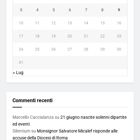
3
4
5
6
7
8
9
10
11
12
13
14
15
16
17
18
19
20
21
22
23
24
25
26
27
28
29
30
31
« Lug
Commenti recenti
Marcello Caccialanza
su
21 giugno nascite solenni dipartite
ed eventi
Silentium
su
Monsignor Salvatore Micalef risponde alle
accuse della Diocesi di Roma