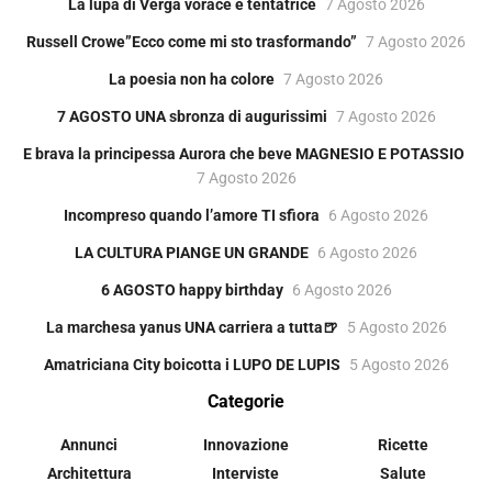
La lupa di Verga vorace e tentatrice
7 Agosto 2026
Russell Crowe”Ecco come mi sto trasformando”
7 Agosto 2026
La poesia non ha colore
7 Agosto 2026
7 AGOSTO UNA sbronza di augurissimi
7 Agosto 2026
E brava la principessa Aurora che beve MAGNESIO E POTASSIO
7 Agosto 2026
Incompreso quando l’amore TI sfiora
6 Agosto 2026
LA CULTURA PIANGE UN GRANDE
6 Agosto 2026
6 AGOSTO happy birthday
6 Agosto 2026
La marchesa yanus UNA carriera a tutta🍺
5 Agosto 2026
Amatriciana City boicotta i LUPO DE LUPIS
5 Agosto 2026
Categorie
Annunci
Innovazione
Ricette
Architettura
Interviste
Salute