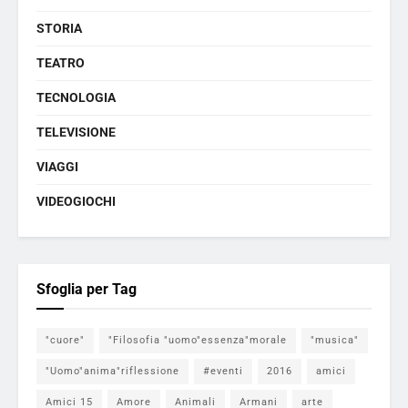
STORIA
TEATRO
TECNOLOGIA
TELEVISIONE
VIAGGI
VIDEOGIOCHI
Sfoglia per Tag
"cuore"
"Filosofia "uomo"essenza"morale
"musica"
"Uomo"anima"riflessione
#eventi
2016
amici
Amici 15
Amore
Animali
Armani
arte