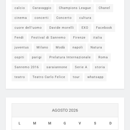
calcio
Caravaggio
Champions League
Chanel
cinema
concerti
Concerto
cultura
cuore dell'uomo
Davide morelli
EXO
Facebook
Fendi
Festival di Sanremo
Firenze
italia
juventus
Milano
Modà
napoli
Natura
ospiti
parigi
Prelatura Internazionale
Roma
Sanremo 2016
saraiannone
Serie A
storia
teatro
Teatro Carlo Felice
tour
whatsapp
AGOSTO 2026
L
M
M
G
V
S
D