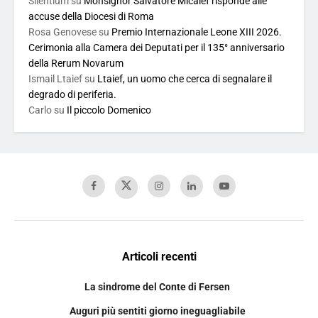
Silentium
su
Monsignor Salvatore Micalef risponde alle
accuse della Diocesi di Roma
Rosa Genovese
su
Premio Internazionale Leone XIII 2026.
Cerimonia alla Camera dei Deputati per il 135° anniversario
della Rerum Novarum
Ismail Ltaief
su
Ltaief, un uomo che cerca di segnalare il
degrado di periferia.
Carlo
su
Il piccolo Domenico
Articoli recenti
La sindrome del Conte di Fersen
Auguri più sentiti giorno ineguagliabile