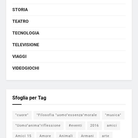
STORIA
TEATRO
TECNOLOGIA
TELEVISIONE
VIAGGI
VIDEOGIOCHI
Sfoglia per Tag
"cuore"
"Filosofia "uomo"essenza"morale
"musica"
"Uomo"anima"riflessione
#eventi
2016
amici
Amici 15
Amore
Animali
Armani
arte