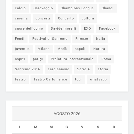
calcio
Caravaggio
Champions League
Chanel
cinema
concerti
Concerto
cultura
cuore dell'uomo
Davide morelli
EXO
Facebook
Fendi
Festival di Sanremo
Firenze
italia
juventus
Milano
Modà
napoli
Natura
ospiti
parigi
Prelatura Internazionale
Roma
Sanremo 2016
saraiannone
Serie A
storia
teatro
Teatro Carlo Felice
tour
whatsapp
AGOSTO 2026
L
M
M
G
V
S
D