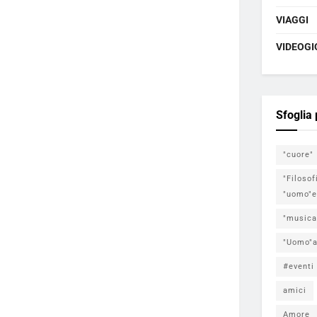
VIAGGI
VIDEOGI
Sfoglia
"cuore"
"Filosof
"uomo"e
"musica
"Uomo"a
#eventi
amici
Amore