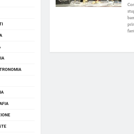
Con
stu
bam
pri
TI
fan
A
A
IA
TRONOMIA
IA
AFIA
ZIONE
STE