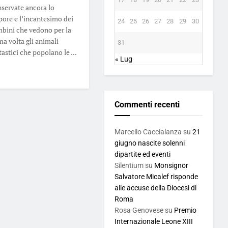
servate ancora lo
pore e l’incantesimo dei
24
25
26
27
28
29
30
bini che vedono per la
ma volta gli animali
31
tastici che popolano le ...
« Lug
Commenti recenti
Marcello Caccialanza
su
21
giugno nascite solenni
dipartite ed eventi
Silentium
su
Monsignor
Salvatore Micalef risponde
alle accuse della Diocesi di
Roma
Rosa Genovese
su
Premio
Internazionale Leone XIII