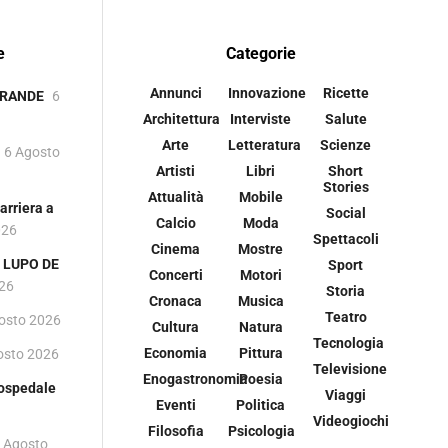
e
Categorie
Annunci
Innovazione
Ricette
GRANDE
6
Architettura
Interviste
Salute
Arte
Letteratura
Scienze
6 Agosto
Artisti
Libri
Short
Stories
Attualità
Mobile
rriera a
Social
Calcio
Moda
026
Spettacoli
Cinema
Mostre
 i LUPO DE
Sport
Concerti
Motori
026
Storia
Cronaca
Musica
Teatro
osto 2026
Cultura
Natura
Tecnologia
Economia
Pittura
osto 2026
Televisione
Enogastronomia
Poesia
 ospedale
Viaggi
Eventi
Politica
Videogiochi
Filosofia
Psicologia
 Agosto