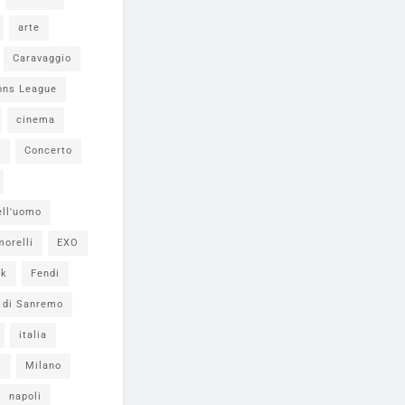
arte
Caravaggio
ons League
cinema
i
Concerto
ell'uomo
morelli
EXO
ok
Fendi
l di Sanremo
italia
s
Milano
napoli