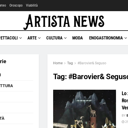
eteo
Oroscopo
Viabilità
PETTACOLI
ARTE
CULTURA
MODA
ENOGASTRONOMIA
rie
Home
Tag
#Barovier& Seguso
Tag:
#Barovier& Segus
I
ETTURA
Lo 
Ros
Ve
BY
TÀ
25