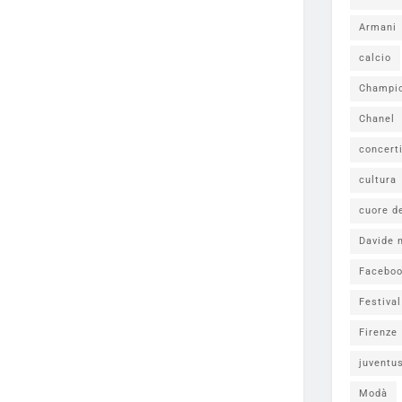
Armani
calcio
Champi
Chanel
concert
cultura
cuore d
Davide 
Facebo
Festiva
Firenze
juventu
Modà