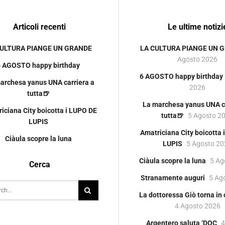
Articoli recenti
Le ultime notizi
CULTURA PIANGE UN GRANDE
LA CULTURA PIANGE UN 
Agosto 2026
6 AGOSTO happy birthday
6 AGOSTO happy birthday
archesa yanus UNA carriera a
2026
tutta🍺
La marchesa yanus UNA ca
iciana City boicotta i LUPO DE
tutta🍺
5 Agosto 2
LUPIS
Amatriciana City boicotta
Ciàula scopre la luna
LUPIS
5 Agosto 2
Ciàula scopre la luna
5 Ag
Cerca
Stranamente auguri
5 Ag
La dottoressa Giò torna in
4 Agosto 2026
Argentero saluta ‘DOC
4