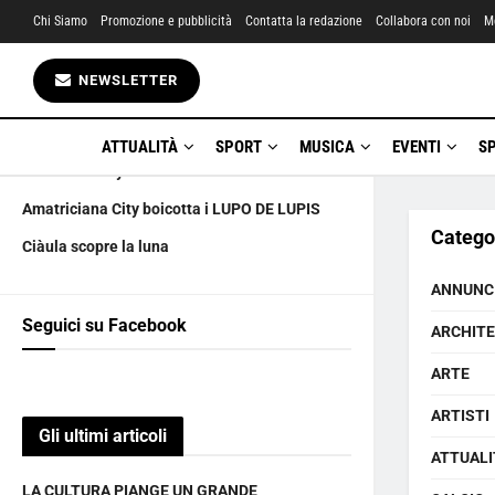
Chi Siamo
Promozione e pubblicità
Contatta la redazione
Collabora con noi
M
Gli ultimi articoli
NEWSLETTER
LA CULTURA PIANGE UN GRANDE
6 AGOSTO happy birthday
ATTUALITÀ
SPORT
MUSICA
EVENTI
S
La marchesa yanus UNA carriera a tutta🍺
Amatriciana City boicotta i LUPO DE LUPIS
Catego
Ciàula scopre la luna
ANNUNC
Seguici su Facebook
ARCHIT
ARTE
ARTISTI
Gli ultimi articoli
ATTUALI
LA CULTURA PIANGE UN GRANDE