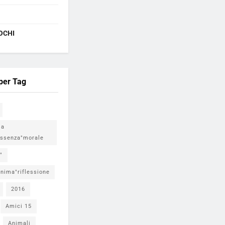
OCHI
 per Tag
ia
ssenza"morale
"
nima"riflessione
2016
Amici 15
Animali