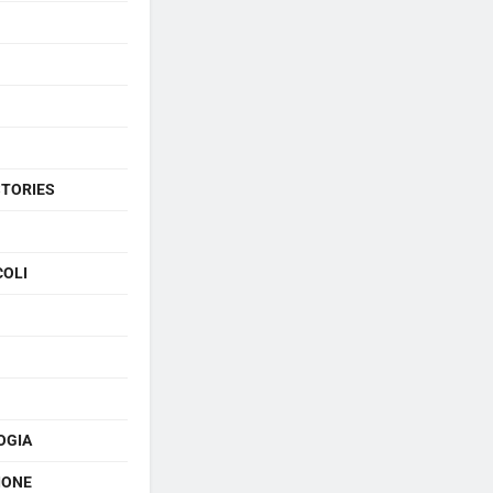
STORIES
COLI
OGIA
IONE