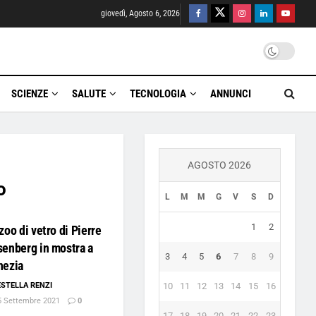
giovedì, Agosto 6, 2026
SCIENZE
SALUTE
TECNOLOGIA
ANNUNCI
AGOSTO 2026
o
L
M
M
G
V
S
D
1
2
zoo di vetro di Pierre
enberg in mostra a
3
4
5
6
7
8
9
nezia
ESTELLA RENZI
10
11
12
13
14
15
16
 Settembre 2021
0
17
18
19
20
21
22
23