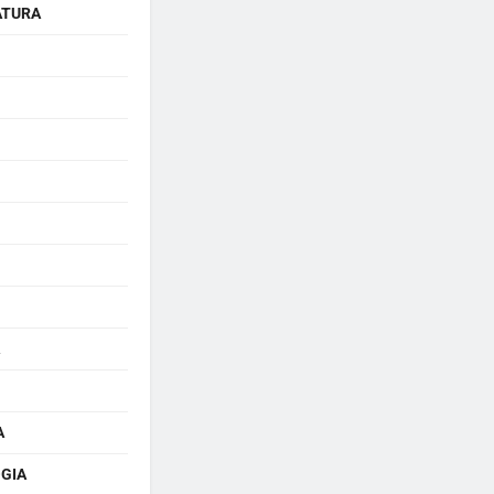
ATURA
A
GIA