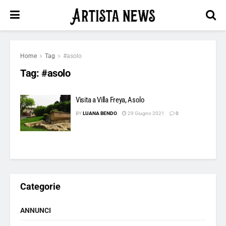
Home
Tag
#asolo
Tag:
#asolo
Visita a Villa Freya, Asolo
BY
LUANA BENDO
29 Giugno 2021
0
Categorie
ANNUNCI