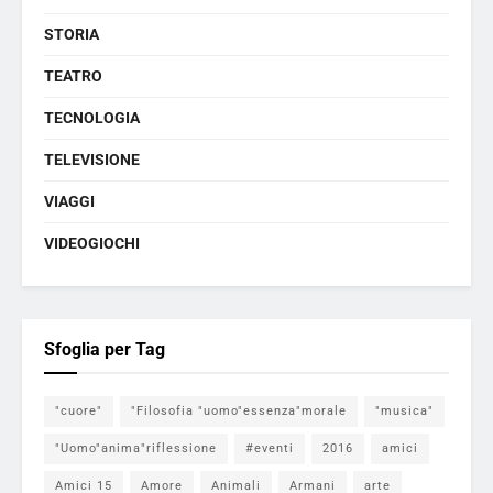
STORIA
TEATRO
TECNOLOGIA
TELEVISIONE
VIAGGI
VIDEOGIOCHI
Sfoglia per Tag
"cuore"
"Filosofia "uomo"essenza"morale
"musica"
"Uomo"anima"riflessione
#eventi
2016
amici
Amici 15
Amore
Animali
Armani
arte