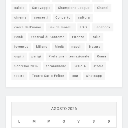
calcio
Caravaggio
Champions League
Chanel
cinema
concerti
Concerto
cultura
cuore dell'uomo
Davide morelli
EXO
Facebook
Fendi
Festival di Sanremo
Firenze
italia
juventus
Milano
Modà
napoli
Natura
ospiti
parigi
Prelatura Internazionale
Roma
Sanremo 2016
saraiannone
Serie A
storia
teatro
Teatro Carlo Felice
tour
whatsapp
AGOSTO 2026
L
M
M
G
V
S
D