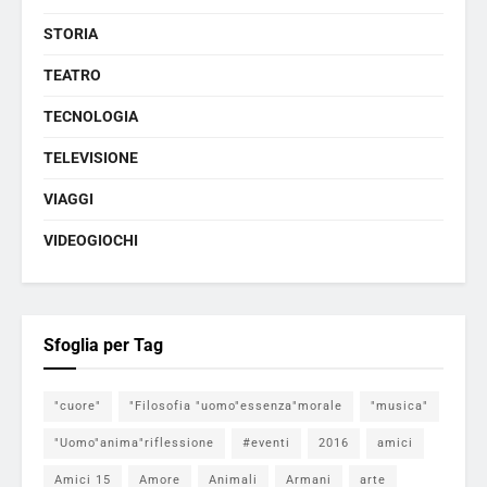
STORIA
TEATRO
TECNOLOGIA
TELEVISIONE
VIAGGI
VIDEOGIOCHI
Sfoglia per Tag
"cuore"
"Filosofia "uomo"essenza"morale
"musica"
"Uomo"anima"riflessione
#eventi
2016
amici
Amici 15
Amore
Animali
Armani
arte