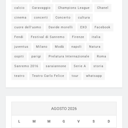
calcio
Caravaggio
Champions League
Chanel
cinema
concerti
Concerto
cultura
cuore dell'uomo
Davide morelli
EXO
Facebook
Fendi
Festival di Sanremo
Firenze
italia
juventus
Milano
Modà
napoli
Natura
ospiti
parigi
Prelatura Internazionale
Roma
Sanremo 2016
saraiannone
Serie A
storia
teatro
Teatro Carlo Felice
tour
whatsapp
AGOSTO 2026
L
M
M
G
V
S
D