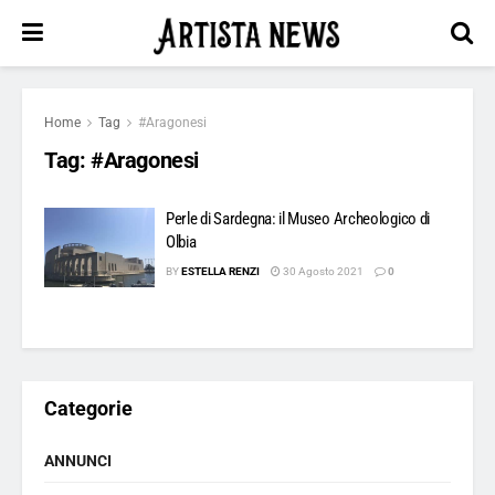
Home
Tag
#Aragonesi
Tag:
#Aragonesi
Perle di Sardegna: il Museo Archeologico di
Olbia
BY
ESTELLA RENZI
30 Agosto 2021
0
Categorie
ANNUNCI