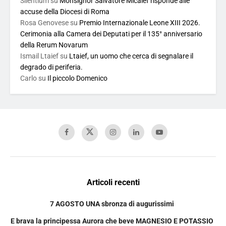
Silentium
su
Monsignor Salvatore Micalef risponde alle
accuse della Diocesi di Roma
Rosa Genovese
su
Premio Internazionale Leone XIII 2026.
Cerimonia alla Camera dei Deputati per il 135° anniversario
della Rerum Novarum
Ismail Ltaief
su
Ltaief, un uomo che cerca di segnalare il
degrado di periferia.
Carlo
su
Il piccolo Domenico
Articoli recenti
7 AGOSTO UNA sbronza di augurissimi
E brava la principessa Aurora che beve MAGNESIO E POTASSIO