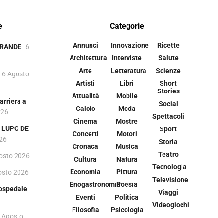
e
Categorie
Annunci
Innovazione
Ricette
GRANDE
6
Architettura
Interviste
Salute
Arte
Letteratura
Scienze
6 Agosto
Artisti
Libri
Short
Stories
Attualità
Mobile
rriera a
Social
Calcio
Moda
026
Spettacoli
Cinema
Mostre
 i LUPO DE
Sport
Concerti
Motori
026
Storia
Cronaca
Musica
Teatro
osto 2026
Cultura
Natura
Tecnologia
Economia
Pittura
osto 2026
Televisione
Enogastronomia
Poesia
 ospedale
Viaggi
Eventi
Politica
Videogiochi
Filosofia
Psicologia
 Agosto