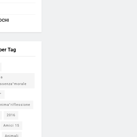
OCHI
 per Tag
ia
ssenza"morale
"
nima"riflessione
2016
Amici 15
Animali