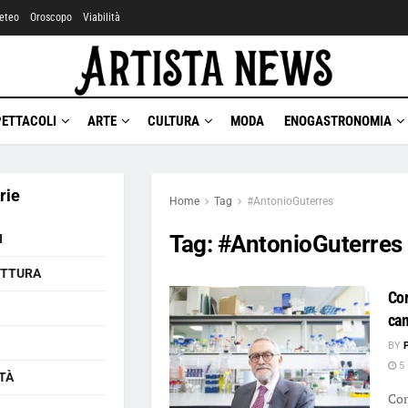
eteo
Oroscopo
Viabilità
PETTACOLI
ARTE
CULTURA
MODA
ENOGASTRONOMIA
rie
Home
Tag
#AntonioGuterres
Tag:
#AntonioGuterres
I
ETTURA
Cor
ca
BY
5 
TÀ
Cor