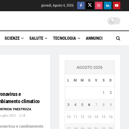
giovedì, Agosto 6, 2026
SCIENZE
SALUTE
TECNOLOGIA
ANNUNCI
AGOSTO 2026
L
M
M
G
V
S
D
1
2
onavirus e
mbiamento climatico
3
4
5
6
7
8
9
PATRICIA YNESTROZA
Luglio 2021
0
10
11
12
13
14
15
16
onavirus e cambiamento
17
18
19
20
21
22
23