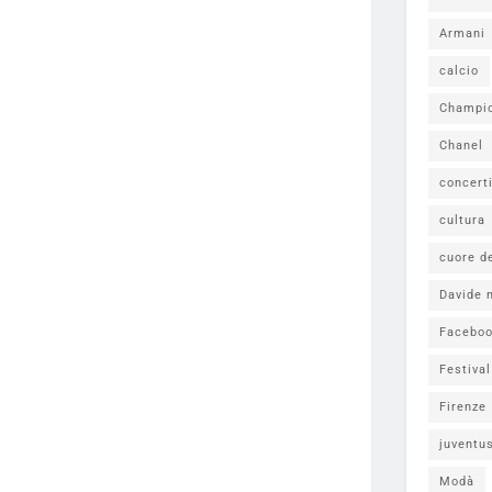
Armani
calcio
Champi
Chanel
concert
cultura
cuore d
Davide 
Facebo
Festiva
Firenze
juventu
Modà