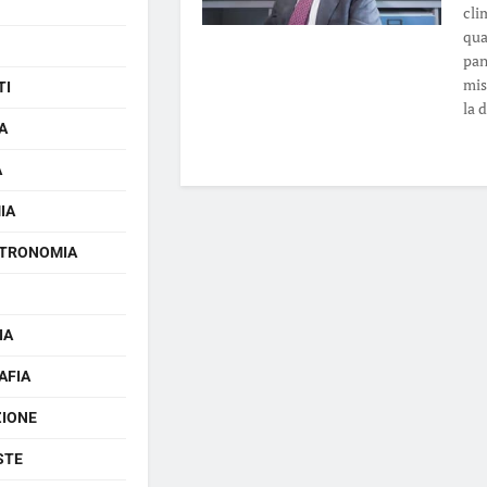
cli
qua
pan
mis
TI
la d
A
A
IA
TRONOMIA
IA
AFIA
ZIONE
STE