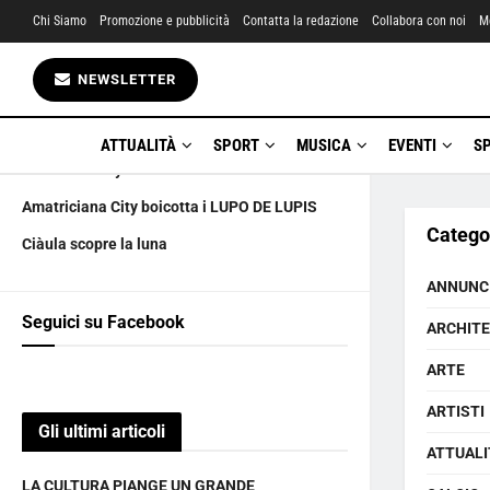
Chi Siamo
Promozione e pubblicità
Contatta la redazione
Collabora con noi
M
Gli ultimi articoli
NEWSLETTER
LA CULTURA PIANGE UN GRANDE
6 AGOSTO happy birthday
ATTUALITÀ
SPORT
MUSICA
EVENTI
S
La marchesa yanus UNA carriera a tutta🍺
Amatriciana City boicotta i LUPO DE LUPIS
Catego
Ciàula scopre la luna
ANNUNC
Seguici su Facebook
ARCHIT
ARTE
ARTISTI
Gli ultimi articoli
ATTUALI
LA CULTURA PIANGE UN GRANDE