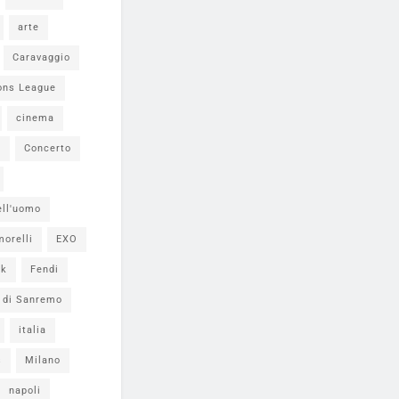
arte
Caravaggio
ons League
cinema
i
Concerto
ell'uomo
morelli
EXO
ok
Fendi
l di Sanremo
italia
s
Milano
napoli