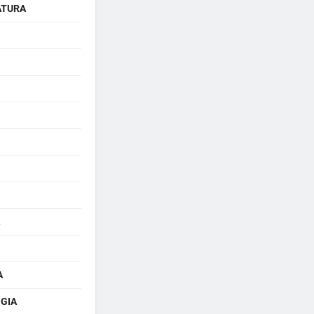
ATURA
A
GIA