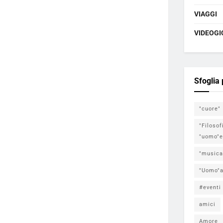
VIAGGI
VIDEOGI
Sfoglia
"cuore"
"Filosof
"uomo"e
"musica
"Uomo"a
#eventi
amici
Amore