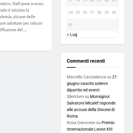
matico. Dall'anno scorso,
ndo è iniziata la
24
25
26
27
28
29
30
demia, alcune delle
ure adottate per ridurre
31
iffusione del ...
« Lug
Commenti recenti
Marcello Caccialanza
su
21
giugno nascite solenni
dipartite ed eventi
Silentium
su
Monsignor
Salvatore Micalef risponde
alle accuse della Diocesi di
Roma
Rosa Genovese
su
Premio
Internazionale Leone XIII