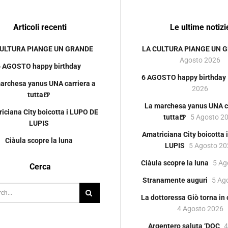
Articoli recenti
Le ultime notizi
CULTURA PIANGE UN GRANDE
LA CULTURA PIANGE UN 
Agosto 2026
6 AGOSTO happy birthday
6 AGOSTO happy birthday
archesa yanus UNA carriera a
2026
tutta🍺
La marchesa yanus UNA ca
iciana City boicotta i LUPO DE
tutta🍺
5 Agosto 2
LUPIS
Amatriciana City boicotta
Ciàula scopre la luna
LUPIS
5 Agosto 2
Ciàula scopre la luna
5 Ag
Cerca
Stranamente auguri
5 Ag
La dottoressa Giò torna in
4 Agosto 2026
Argentero saluta ‘DOC
4