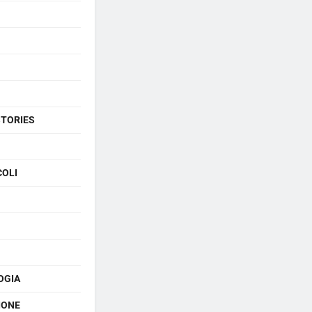
STORIES
COLI
OGIA
IONE