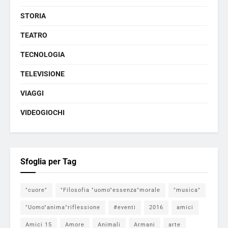
STORIA
TEATRO
TECNOLOGIA
TELEVISIONE
VIAGGI
VIDEOGIOCHI
Sfoglia per Tag
"cuore"
"Filosofia "uomo"essenza"morale
"musica"
"Uomo"anima"riflessione
#eventi
2016
amici
Amici 15
Amore
Animali
Armani
arte