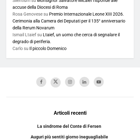
Silentium
su
Monsignor Salvatore Micalef risponde alle
accuse della Diocesi di Roma
Rosa Genovese
su
Premio Internazionale Leone XIII 2026.
Cerimonia alla Camera dei Deputati per il 135° anniversario
della Rerum Novarum
Ismail Ltaief
su
Ltaief, un uomo che cerca di segnalare il
degrado di periferia.
Carlo
su
Il piccolo Domenico
Articoli recenti
La sindrome del Conte di Fersen
Auguri più sentiti giorno ineguagliabile