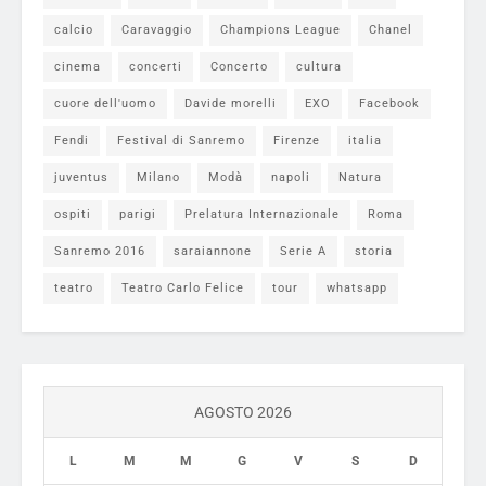
calcio
Caravaggio
Champions League
Chanel
cinema
concerti
Concerto
cultura
cuore dell'uomo
Davide morelli
EXO
Facebook
Fendi
Festival di Sanremo
Firenze
italia
juventus
Milano
Modà
napoli
Natura
ospiti
parigi
Prelatura Internazionale
Roma
Sanremo 2016
saraiannone
Serie A
storia
teatro
Teatro Carlo Felice
tour
whatsapp
AGOSTO 2026
L
M
M
G
V
S
D