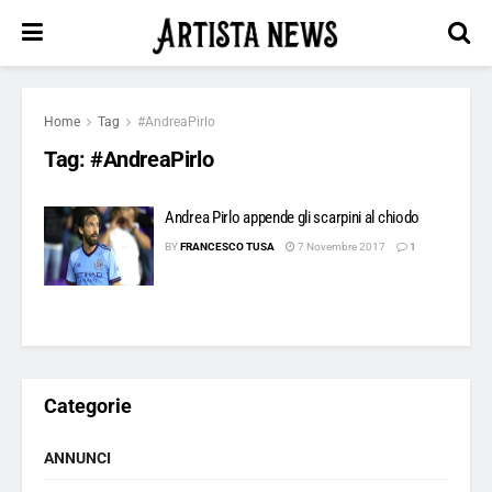
Home
Tag
#AndreaPirlo
Tag:
#AndreaPirlo
Andrea Pirlo appende gli scarpini al chiodo
BY
FRANCESCO TUSA
7 Novembre 2017
1
Categorie
ANNUNCI