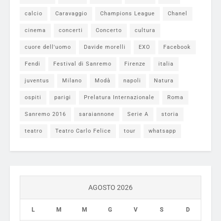
calcio
Caravaggio
Champions League
Chanel
cinema
concerti
Concerto
cultura
cuore dell'uomo
Davide morelli
EXO
Facebook
Fendi
Festival di Sanremo
Firenze
italia
juventus
Milano
Modà
napoli
Natura
ospiti
parigi
Prelatura Internazionale
Roma
Sanremo 2016
saraiannone
Serie A
storia
teatro
Teatro Carlo Felice
tour
whatsapp
AGOSTO 2026
L
M
M
G
V
S
D