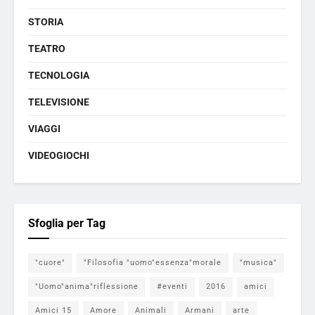
STORIA
TEATRO
TECNOLOGIA
TELEVISIONE
VIAGGI
VIDEOGIOCHI
Sfoglia per Tag
"cuore"
"Filosofia "uomo"essenza"morale
"musica"
"Uomo"anima"riflessione
#eventi
2016
amici
Amici 15
Amore
Animali
Armani
arte