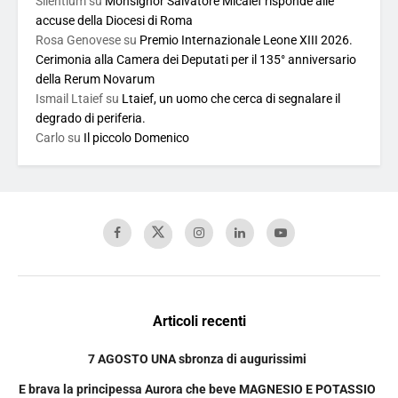
Silentium
su
Monsignor Salvatore Micalef risponde alle
accuse della Diocesi di Roma
Rosa Genovese
su
Premio Internazionale Leone XIII 2026.
Cerimonia alla Camera dei Deputati per il 135° anniversario
della Rerum Novarum
Ismail Ltaief
su
Ltaief, un uomo che cerca di segnalare il
degrado di periferia.
Carlo
su
Il piccolo Domenico
Articoli recenti
7 AGOSTO UNA sbronza di augurissimi
E brava la principessa Aurora che beve MAGNESIO E POTASSIO