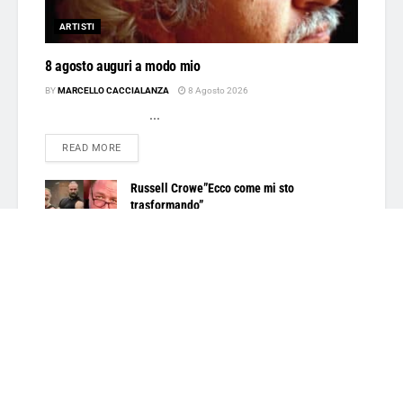
ARTISTI
8 agosto auguri a modo mio
BY
MARCELLO CACCIALANZA
8 Agosto 2026
...
DETAILS
READ MORE
Russell Crowe”Ecco come mi sto
trasformando”
7 Agosto 2026
Argentero saluta ‘DOC
4 Agosto 2026
Lascia un commento