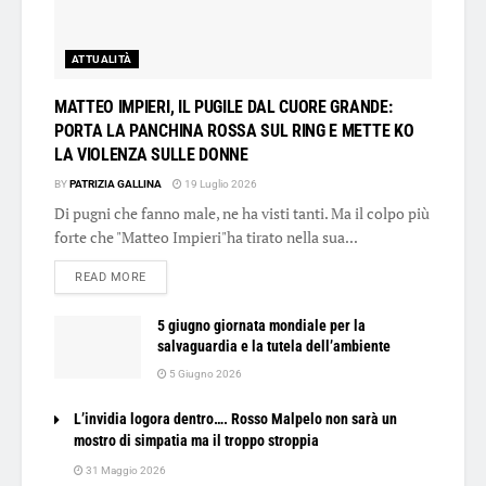
ATTUALITÀ
MATTEO IMPIERI, IL PUGILE DAL CUORE GRANDE:
PORTA LA PANCHINA ROSSA SUL RING E METTE KO
LA VIOLENZA SULLE DONNE
BY
PATRIZIA GALLINA
19 Luglio 2026
Di pugni che fanno male, ne ha visti tanti. Ma il colpo più
forte che "Matteo Impieri"ha tirato nella sua...
DETAILS
READ MORE
5 giugno giornata mondiale per la
salvaguardia e la tutela dell’ambiente
5 Giugno 2026
L’invidia logora dentro…. Rosso Malpelo non sarà un
mostro di simpatia ma il troppo stroppia
31 Maggio 2026