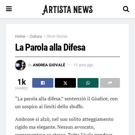
Home
Cultura
Short Stories
La Parola alla Difesa
by
ANDREA GIOVALÈ
11 anni ago
1k
SHARES
“La parola alla difesa.” sentenziò il Giudice, con
un sospiro ai limiti dello sbuffo.
Ambrose si alzò, nel suo solito atteggiamento
rigido ma elegante. Nessun avvocato,
rappresentava se stesso. Tutta l’Aula pendeva