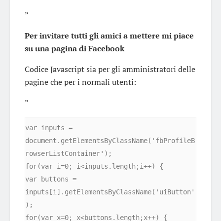
”
Per invitare tutti gli amici a mettere mi piace
su una pagina di Facebook
Codice Javascript sia per gli amministratori delle
pagine che per i normali utenti:
”
var inputs = 
document.getElementsByClassName('fbProfileB
rowserListContainer');

for(var i=0; i<inputs.length;i++) {

var buttons = 
inputs[i].getElementsByClassName('uiButton'
);

for(var x=0; x<buttons.length;x++) {
