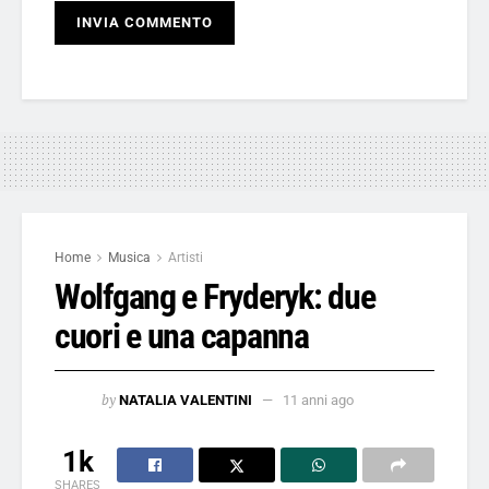
Home
Musica
Artisti
Wolfgang e Fryderyk: due
cuori e una capanna
by
NATALIA VALENTINI
11 anni ago
1k
SHARES