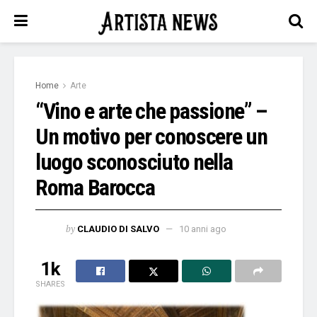
Home
Arte
“Vino e arte che passione” –
Un motivo per conoscere un
luogo sconosciuto nella
Roma Barocca
by
CLAUDIO DI SALVO
10 anni ago
1k
SHARES