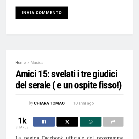
Home
Musica
Amici 15: svelati i tre giudici
del serale ( e un ospite fisso!)
by
CHIARA TOMAO
10 anni ago
1k
SHARES
La pagina Facebook ufficiale del programma