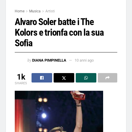
Home
Musica
Artisti
Alvaro Soler batte i The
Kolors e trionfa con la sua
Sofia
by
DIANA PIMPINELLA
10 anni ago
1k
SHARES