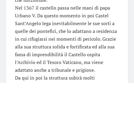
Nel 1367 il castello passa nelle mani di papa
Urbano V. Da questo momento in poi Castel
Sant’Angelo lega inevitabilmente le sue sorti a
quelle dei pontefici, che lo adattano a residenza
in cui rifugiarsi nei momenti di pericolo. Grazie
alla sua struttura solida e fortificata ed alla sua
fama di imprendibilità il Castello ospita
l’Archivio ed il Tesoro Vaticano, ma viene
adattato anche a tribunale e prigione.
Da qui in poi la struttura subirà molti
cambiamenti e restauri atti a rendere non solo il
castello più sicuro ma anche più sfarzoso così da
poter ospitare i papi. Furono costruite stanze e
cortili: stanze affrescate come la sala di Apollo o
quella di Clemente VII e splendidi cortili come
quello di Alessandro VI.
Una curiosità: l’appellativo “Sant’Angelo” fu