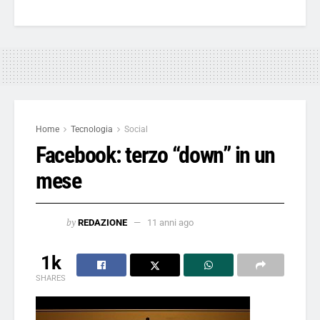
Home
Tecnologia
Social
Facebook: terzo “down” in un
mese
by
REDAZIONE
11 anni ago
1k
SHARES