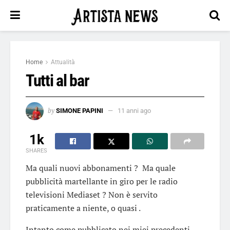
Home
Attualità
Tutti al bar
by
SIMONE PAPINI
11 anni ago
1k
SHARES
Ma quali nuovi abbonamenti ? Ma quale
pubblicità martellante in giro per le radio
televisioni Mediaset ? Non è servito
praticamente a niente, o quasi .
Intanto come pubblicato nei miei precedenti