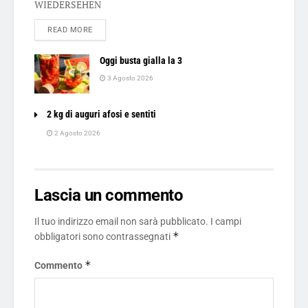
WIEDERSEHEN
DETAILS
READ MORE
Oggi busta gialla la 3
3 Agosto 2026
2 kg di auguri afosi e sentiti
2 Agosto 2026
Lascia un commento
Il tuo indirizzo email non sarà pubblicato.
I campi
*
obbligatori sono contrassegnati
*
Commento