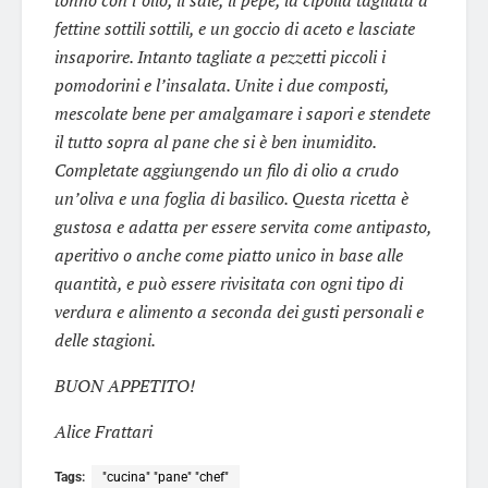
tonno con l’olio, il sale, il pepe, la cipolla tagliata a
fettine sottili sottili, e un goccio di aceto e lasciate
insaporire. Intanto tagliate a pezzetti piccoli i
pomodorini e l’insalata. Unite i due composti,
mescolate bene per amalgamare i sapori e stendete
il tutto sopra al pane che si è ben inumidito.
Completate aggiungendo un filo di olio a crudo
un’oliva e una foglia di basilico. Questa ricetta è
gustosa e adatta per essere servita come antipasto,
aperitivo o anche come piatto unico in base alle
quantità, e può essere rivisitata con ogni tipo di
verdura e alimento a seconda dei gusti personali e
delle stagioni.
BUON APPETITO!
Alice Frattari
Tags:
"cucina" "pane" "chef"