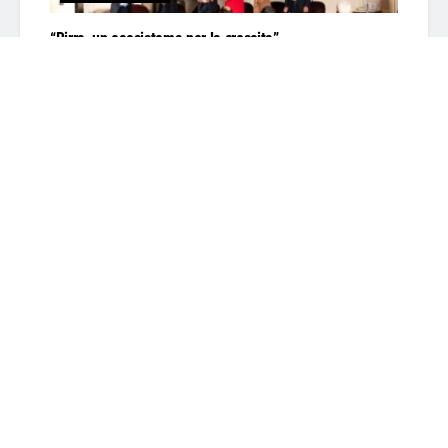
“Birra, un ecosistema per la crescita”
BY
CLAUDIO DI SALVO
29 Giugno 2026
Recentemente AssoBirra ha riunito a Roma imprese,
filiera e istituzioni nell’ambito dell’evento “Birra, un
ecosistema per la crescita”, occasione per...
DETAILS
READ MORE
Il Gelato Siciliano: Storia e Origini
17 Febbraio 2026
“Beviamoci Sud Roma 2026” – Il racconto dei vini del Sud
29 Gennaio 2026
Lascia un commento