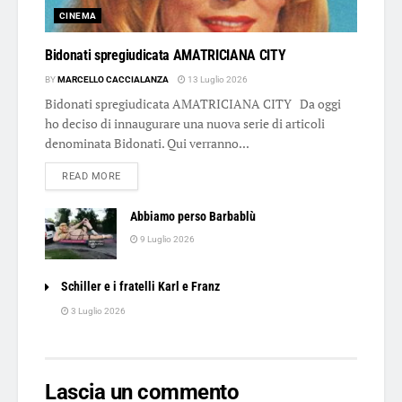
CINEMA
Bidonati spregiudicata AMATRICIANA CITY
BY
MARCELLO CACCIALANZA
13 Luglio 2026
Bidonati spregiudicata AMATRICIANA CITY Da oggi
ho deciso di innaugurare una nuova serie di articoli
denominata Bidonati. Qui verranno...
DETAILS
READ MORE
Abbiamo perso Barbablù
9 Luglio 2026
Schiller e i fratelli Karl e Franz
3 Luglio 2026
Lascia un commento