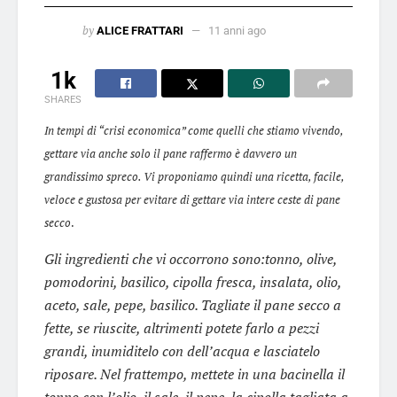
by
ALICE FRATTARI
11 anni ago
1k
SHARES
In tempi di “crisi economica” come quelli che stiamo vivendo,
gettare via anche solo il pane raffermo è davvero un
grandissimo spreco. Vi proponiamo quindi una ricetta, facile,
veloce e gustosa per evitare di gettare via intere ceste di pane
secco
.
Gli ingredienti che vi occorrono sono:tonno, olive,
pomodorini, basilico, cipolla fresca, insalata, olio,
aceto, sale, pepe, basilico.
Tagliate il pane secco a
fette, se riuscite, altrimenti potete farlo a pezzi
grandi, inumiditelo con dell’acqua e lasciatelo
riposare. Nel frattempo, mettete in una bacinella il