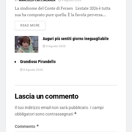
BY
MARCELLO CACCIALANZA
9 Agosto 2026
La sindrome del Conte di Fersen L'estate 2026 è tutta
sua ha comprato pure quella. È la favola perversa...
DETAILS
READ MORE
Auguri più sentiti giorno ineguagliabile
9 Agosto 2026
Grandioso Pirandello
8 Agosto 2026
Lascia un commento
Il tuo indirizzo email non sarà pubblicato.
I campi
*
obbligatori sono contrassegnati
*
Commento