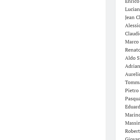
Enrico
Lucian
Jean C
Alessi
Claudi
Marco 
Renato
Aldo S
Adrian
Aureli
Tommas
Pietro
Pasqua
Eduard
Marino
Massim
Robert
Giovan