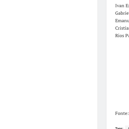
Ivan E
Gabrie
Emanue
Cristi
Rios P
Fonte:
Tags: