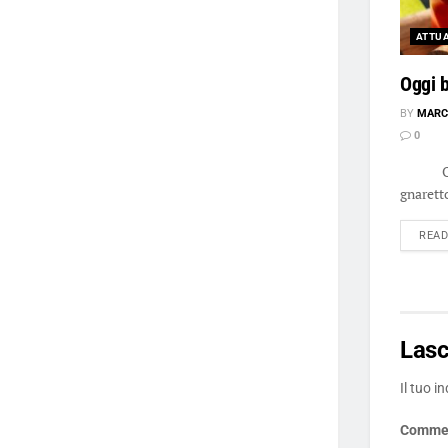
ATTUA
Oggi b
BY
MARC
0
Oggi bu
gnaretto
REA
Las
Il tuo i
Comme