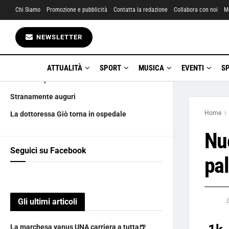
Chi Siamo
Promozione e pubblicità
Contatta la redazione
Collabora con noi
M
Gli ultimi articoli
NEWSLETTER
La marchesa yanus UNA carriera a tutta🍺
Amatriciana City boicotta i LUPO DE LUPIS
ATTUALITÀ
SPORT
MUSICA
EVENTI
S
Ciàula scopre la luna
Stranamente auguri
Home
La dottoressa Giò torna in ospedale
Nu
Seguici su Facebook
pal
Gli ultimi articoli
La marchesa yanus UNA carriera a tutta🍺