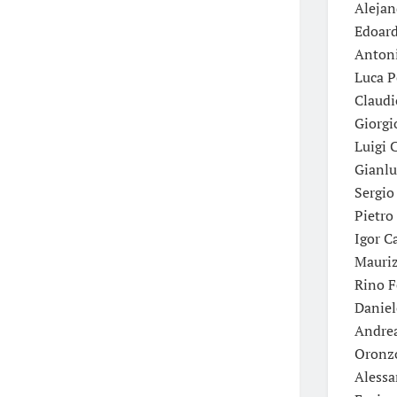
Alejan
Edoard
Antoni
Luca P
Claudio
Giorgi
Luigi 
Gianlu
Sergio
Pietro
Igor C
Mauriz
Rino F
Daniel
Andrea
Oronzo
Alessa