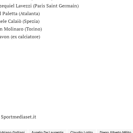
zequiel Lavezzi (Paris Saint Germain)
l Paletta (Atalanta)
le Calaiò (Spezia)
an Molinaro (Torino)
avon (ex calciatore)
 Sportmediaset.it
Adriano Galliani
Aurelio De Laurentis
Claudio Lotito
Diego Alberto Milito