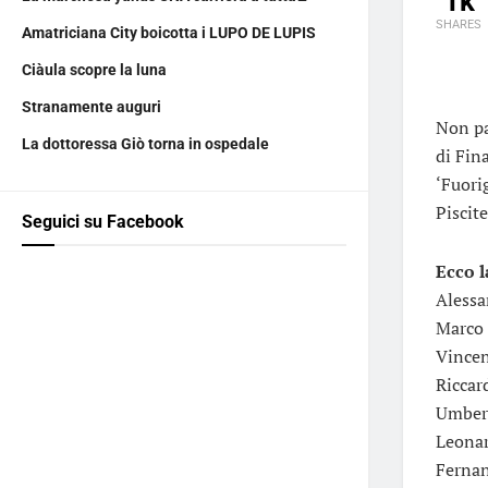
1k
SHARES
Amatriciana City boicotta i LUPO DE LUPIS
Ciàula scopre la luna
Stranamente auguri
Non pa
La dottoressa Giò torna in ospedale
di Fin
‘Fuori
Piscite
Seguici su Facebook
Ecco l
Alessa
Marco 
Vincen
Riccar
Umbert
Leonar
Fernan