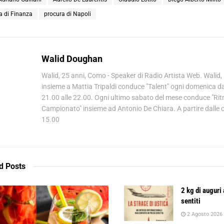
a di Finanza
procura di Napoli
Walid Doughan
Walid, 25 anni, Como - Speaker di Radio Artista Web. Walid,
insieme a Mattia Tripaldi conduce "Talent" ogni domenica da
21.00 alle 22.00. Ogni ultimo sabato del mese conduce "Ri
Campionato" insieme ad Antonio De Chiara. A partire dalle 
15.00
d
Posts
2 kg di auguri 
sentiti
2 Agosto 2026