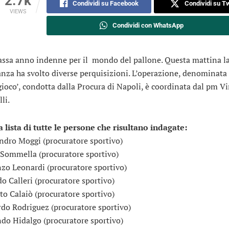
2.7k
Condividi su Facebook
Condividi su Tw
VIEWS
Condividi con WhatsApp
ssa anno indenne per il mondo del pallone. Questa mattina l
anza ha svolto diverse perquisizioni. L’operazione, denominata
gioco’, condotta dalla Procura di Napoli, è coordinata dal pm V
lli.
a lista di tutte le persone che risultano indagate:
ndro Moggi (procuratore sportivo)
Sommella (procuratore sportivo)
zo Leonardi (procuratore sportivo)
do Calleri (procuratore sportivo)
o Calaiò (procuratore sportivo)
do Rodriguez (procuratore sportivo)
do Hidalgo (procuratore sportivo)