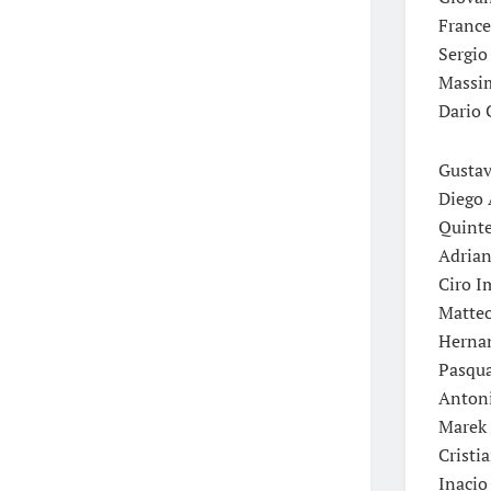
France
Sergio
Massim
Dario 
Gustav
Diego 
Quinte
Adrian
Ciro I
Matteo
Hernan
Pasqua
Antoni
Marek 
Cristi
Inacio