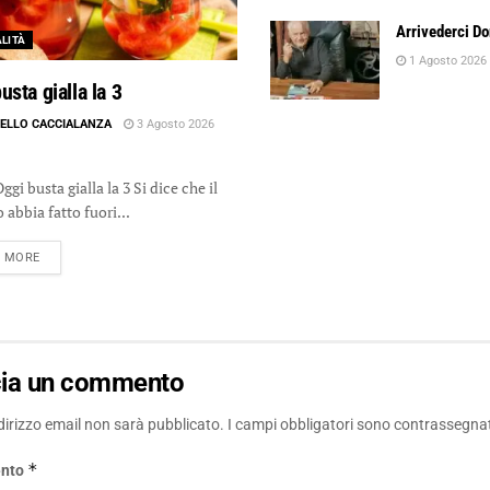
Arrivederci D
LITÀ
1 Agosto 2026
usta gialla la 3
ELLO CACCIALANZA
3 Agosto 2026
sta gialla la 3 Si dice che il
 abbia fatto fuori...
DETAILS
D MORE
cia un commento
ndirizzo email non sarà pubblicato.
I campi obbligatori sono contrassegna
*
nto