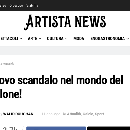
eteo
Oroscopo
Viabilità
PETTACOLI
ARTE
CULTURA
MODA
ENOGASTRONOMIA
Attualità
ovo scandalo nel mondo del
lone!
by
in
WALID DOUGHAN
11 anni ago
Attualità
,
Calcio
,
Sport