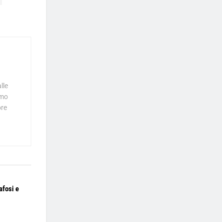
lle
tmo
ore
afosi e