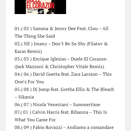
01.( 02 ) Samma & Jenny Dee Feat. Clou – All
The Thing She Said
02.( NE ) Imany – Don’t Be So Shy (Filatov &
Karas Remix)
03.( 03 ) Enrique Iglesias – Duele El Corazon
(Jack Mazzoni & Christopher Vitale Remix)
04.( 06 ) David Guetta feat. Zara Larsson – This
One’s For You
05.( 08 ) Dj Jump feat. Gretha Ellis & The Bleach
– Sikania
06.( 07 ) Nicola Veneziani – Summertime
07.( 01 ) Calvin Harris feat. Rihanna – This Is
What You Came For
08.( 09 ) Fabio Rovazzi – Andiamo a comandare