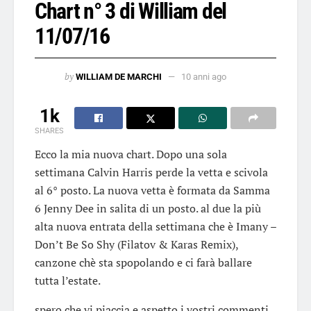
Chart n° 3 di William del
11/07/16
by
WILLIAM DE MARCHI
10 anni ago
1k
SHARES
Ecco la mia nuova chart. Dopo una sola
settimana Calvin Harris perde la vetta e scivola
al 6° posto. La nuova vetta è formata da Samma
6 Jenny Dee in salita di un posto. al due la più
alta nuova entrata della settimana che è Imany –
Don’t Be So Shy (Filatov & Karas Remix),
canzone chè sta spopolando e ci farà ballare
tutta l’estate.
spero che vi piaccia e aspetto i vostri commenti.