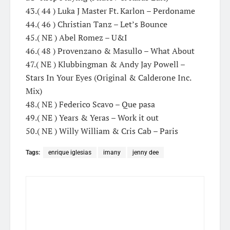
43.( 44 ) Luka J Master Ft. Karlon – Perdoname
44.( 46 ) Christian Tanz – Let’s Bounce
45.( NE ) Abel Romez – U&I
46.( 48 ) Provenzano & Masullo – What About
47.( NE ) Klubbingman & Andy Jay Powell –
Stars In Your Eyes (Original & Calderone Inc.
Mix)
48.( NE ) Federico Scavo – Que pasa
49.( NE ) Years & Yeras – Work it out
50.( NE ) Willy William & Cris Cab – Paris
Tags:
enrique iglesias
imany
jenny dee