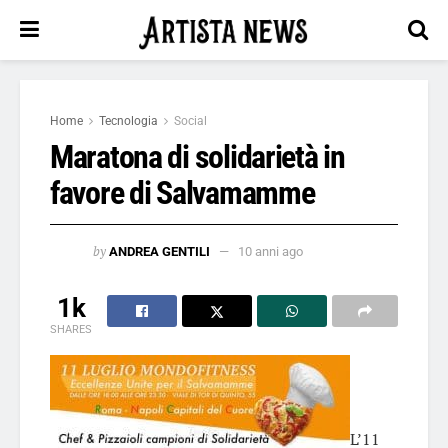
Home
Tecnologia
Social
Maratona di solidarietà in
favore di Salvamamme
by
ANDREA GENTILI
10 anni ago
1k
SHARES
L’11