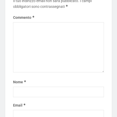
Il tuo indirizzo email non sarà pubblicato.
I campi
*
obbligatori sono contrassegnati
*
Commento
*
Nome
*
Email