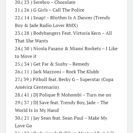
20.( 23 ) Serebro – Chocolate
21.( 26 ) G Girls – Call The Police
22.( 14 ) Snap! – Rhythm Is A Dancer (Trendy
Boy & Jade Radio Lover RMX)
23.( 28 ) Bodybangers Feat. Victoria Kern – All
That She Wants
24.( 30 ) Nicola Fasano & Miami Rockets – I Like
to Move it
25.( 34 ) Get Far & Sushy – Remedy
26.( 11 ) Jack Mazzoni – Rock The Klubb
27.( 39 ) Pitbull feat. Becky G – Superstar (Copa
América Centenario)
28.( 41 ) DJ Polique ft Mohombi – Turn me on
29.( 37 ) DJ Save feat. Trendy Boy, Jade – The
World Is in My Hand
30.( 21 ) Jay Sean feat. Sean Paul – Make My
Love Go