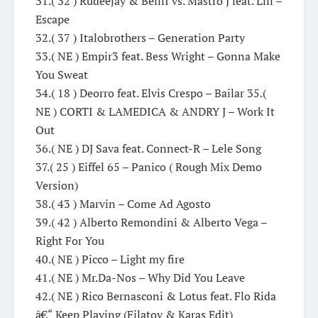
31.( 32 ) Rudeejay & BelliI vs. Mastro J feat. Lili –
Escape
32.( 37 ) Italobrothers – Generation Party
33.( NE ) Empir3 feat. Bess Wright – Gonna Make
You Sweat
34.( 18 ) Deorro feat. Elvis Crespo – Bailar 35.(
NE ) CORTI & LAMEDICA & ANDRY J – Work It
Out
36.( NE ) DJ Sava feat. Connect-R – Lele Song
37.( 25 ) Eiffel 65 – Panico ( Rough Mix Demo
Version)
38.( 43 ) Marvin – Come Ad Agosto
39.( 42 ) Alberto Remondini & Alberto Vega –
Right For You
40.( NE ) Picco – Light my fire
41.( NE ) Mr.Da-Nos – Why Did You Leave
42.( NE ) Rico Bernasconi & Lotus feat. Flo Rida
â€“ Keep Playing (Filatov & Karas Edit)