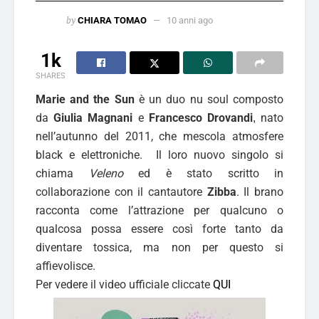
by
CHIARA TOMAO
10 anni ago
1k
SHARES
Marie and the Sun
è un duo nu soul composto
da
Giulia Magnani
e
Francesco Drovandi
nato
,
nell’autunno del 2011, che mescola atmosfere
black e elettroniche. Il loro nuovo singolo si
chiama
Veleno
ed è stato scritto in
collaborazione con il cantautore
Zibba
. Il brano
racconta come l’attrazione per qualcuno o
qualcosa possa essere così forte tanto da
diventare tossica, ma non per questo si
affievolisce.
Per vedere il video ufficiale cliccate
QUI