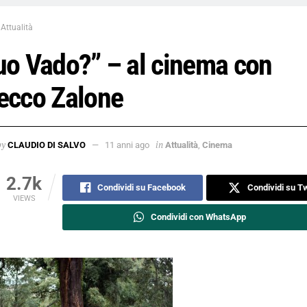
Attualità
uo Vado?” – al cinema con
ecco Zalone
by
in
CLAUDIO DI SALVO
11 anni ago
Attualità
,
Cinema
2.7k
Condividi su Facebook
Condividi su Tw
VIEWS
Condividi con WhatsApp