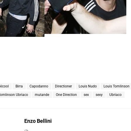
Alcool
Birra
Capodanno
Directioner
Louis Nudo
Louis Tomlinson
Tomlinson Ubriaco
mutande
One Direction
sex
sexy
Ubriaco
Enzo Bellini