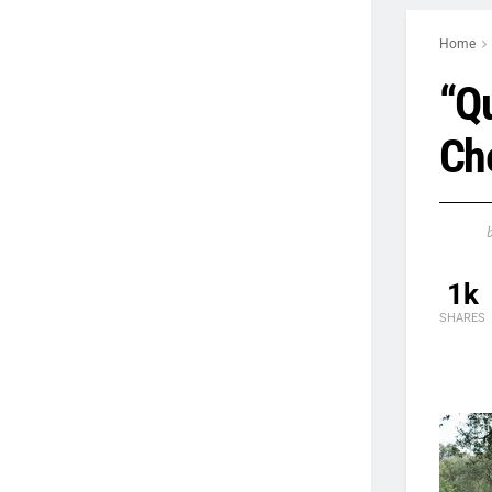
Home
“Q
Ch
1k
SHARES