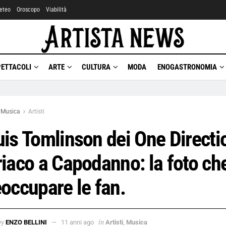
eteo
Oroscopo
Viabilità
PETTACOLI
ARTE
CULTURA
MODA
ENOGASTRONOMIA
Musica
Artisti
is Tomlinson dei One Directi
iaco a Capodanno: la foto che
occupare le fan.
by
in
ENZO BELLINI
11 anni ago
Artisti
,
Musica