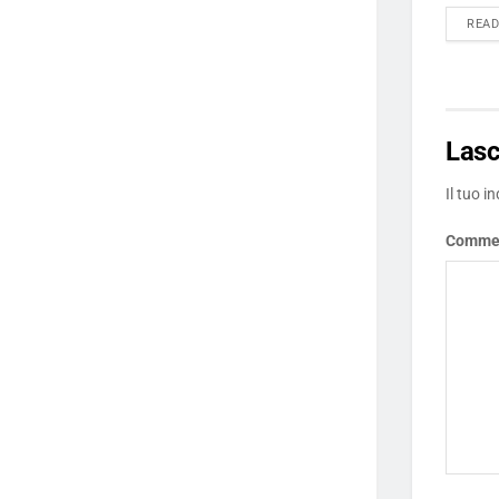
REA
Las
Il tuo i
Comme