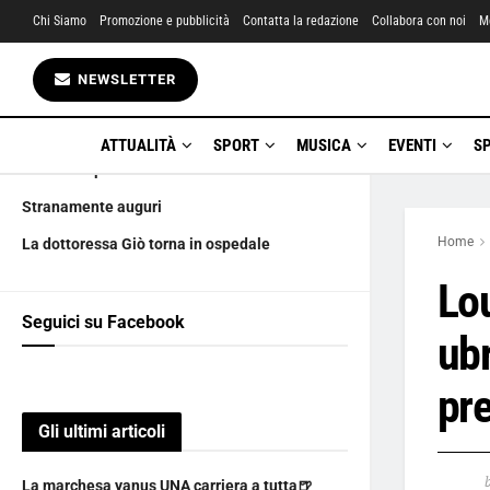
Chi Siamo
Promozione e pubblicità
Contatta la redazione
Collabora con noi
M
Gli ultimi articoli
NEWSLETTER
La marchesa yanus UNA carriera a tutta🍺
Amatriciana City boicotta i LUPO DE LUPIS
ATTUALITÀ
SPORT
MUSICA
EVENTI
S
Ciàula scopre la luna
Stranamente auguri
Home
La dottoressa Giò torna in ospedale
Lou
Seguici su Facebook
ubr
pre
Gli ultimi articoli
La marchesa yanus UNA carriera a tutta🍺