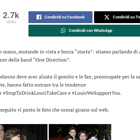
2.7k
Condividi su Facebook
Condividi su Tw
VIEWS
Condividi con WhatsApp
in mano, mutande in vista e bocca “storta”: stiamo parlando di
nson
della band “One Direction”.
danno deve aver alzato il gomito e le fan, preoccupate per la sa
te, hanno fatto entrare tra le tendenze
r #StopToDrinkLouisTakeCare e #LouisWeSupportYou.
 seguito vi posto le foto che ormai girano sul web.