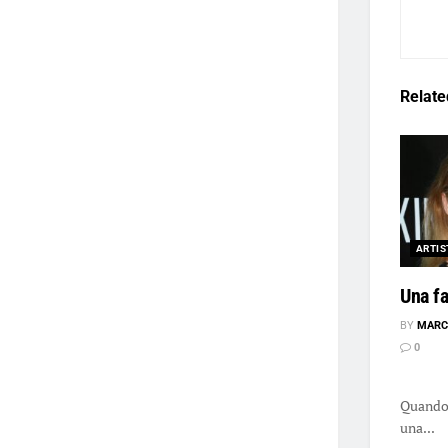
Relate
ARTIS
Una fa
BY
MARC
0
Una f
Quando 
una...