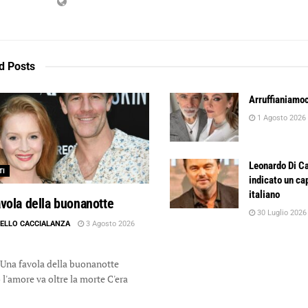
d
Posts
Arruffianiamoc
1 Agosto 2026
Leonardo Di Ca
TI
indicato un ca
italiano
vola della buonanotte
30 Luglio 2026
ELLO CACCIALANZA
3 Agosto 2026
avola della buonanotte
l'amore va oltre la morte C'era