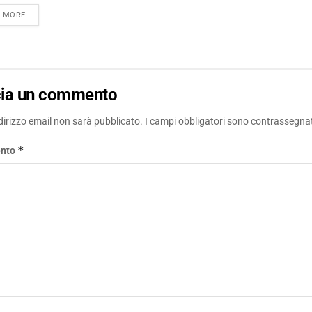
DETAILS
D MORE
cia un commento
ndirizzo email non sarà pubblicato.
I campi obbligatori sono contrassegna
*
nto