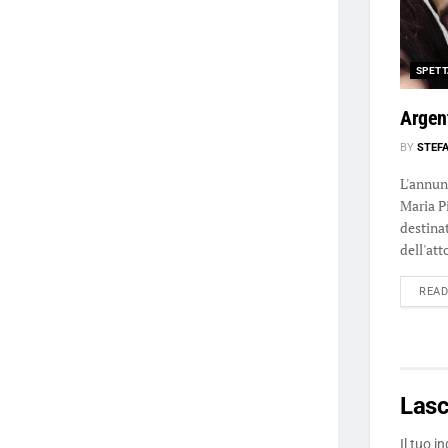
SPETT
Argen
BY
STEF
L'annunc
Maria P
destinat
dell'atto
REA
Las
Il tuo i