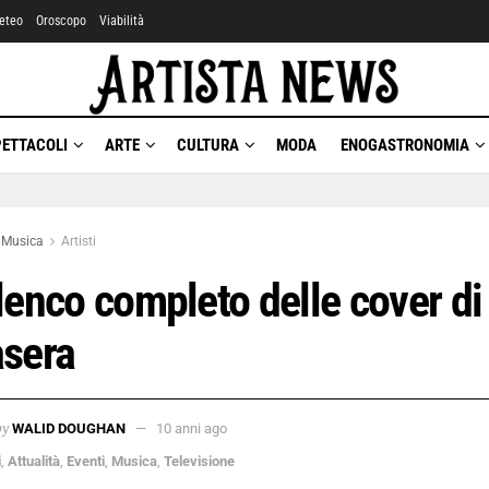
eteo
Oroscopo
Viabilità
PETTACOLI
ARTE
CULTURA
MODA
ENOGASTRONOMIA
Musica
Artisti
lenco completo delle cover di
asera
by
WALID DOUGHAN
10 anni ago
i
,
Attualità
,
Eventi
,
Musica
,
Televisione