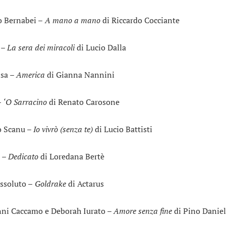
o Bernabei –
A mano a mano
di Riccardo Cocciante
 –
La sera dei miracoli
di Lucio Dalla
sa –
America
di Gianna Nannini
–
‘O Sarracino
di Renato Carosone
o Scanu –
Io vivrò (senza te)
di Lucio Battisti
 –
Dedicato
di Loredana Bertè
ssoluto –
Goldrake
di Actarus
ni Caccamo e Deborah Iurato –
Amore senza fine
di Pino Danie