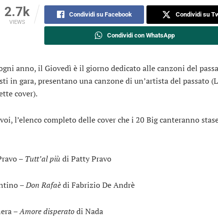
2.7k
Condividi su Facebook
Condividi su Tw
VIEWS
Condividi con WhatsApp
gni anno, il Giovedì è il giorno dedicato alle canzoni del pass
tisti in gara, presentano una canzone di un’artista del passato (
ette cover).
 voi, l’elenco completo delle cover che i 20 Big canteranno stas
Pravo –
Tutt’al più
di Patty Pravo
ntino –
Don Rafaè
di Fabrizio De Andrè
era –
Amore disperato
di Nada