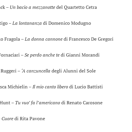
ack –
Un bacio a mezzanotte
del Quartetto Cetra
tigo –
La lontananza
di Domenico Modugno
o Fragola –
La donna cannone
di Francesco De Gregori
Fornaciari –
Se perdo anche te
di Gianni Morandi
 Ruggeri –
‘A canzuncella
degli Alunni del Sole
sca Michielin –
Il mio canto libero
di Lucio Battisti
 Hunt –
Tu vuo’ fa l’americano
di Renato Carosone
–
Cuore
di Rita Pavone