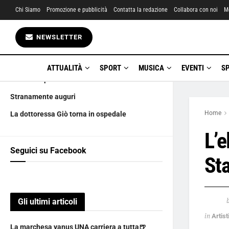
Chi Siamo
Promozione e pubblicità
Contatta la redazione
Collabora con noi
M
Gli ultimi articoli
NEWSLETTER
La marchesa yanus UNA carriera a tutta🍺
Amatriciana City boicotta i LUPO DE LUPIS
ATTUALITÀ
SPORT
MUSICA
EVENTI
S
Ciàula scopre la luna
Stranamente auguri
Home
La dottoressa Giò torna in ospedale
L’e
Seguici su Facebook
St
Gli ultimi articoli
in
Artist
La marchesa yanus UNA carriera a tutta🍺