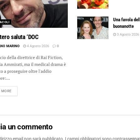
Una favola del
ACOLI
buonanotte
3 Agosto 2026
tero saluta ‘DOC
ANO MARINO
4 Agosto 2026
0
io della direttrice di Rai Fiction,
ia Ammirati, ma il medical drama è
o a proseguire oltre l'addio
re:...
DETAILS
D MORE
cia un commento
ndirizzo email non sarà pubblicato.
I campi obbligatori sono contrassegna