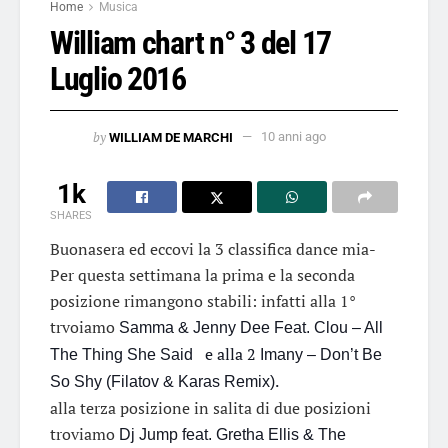
Home
Musica
William chart n° 3 del 17
Luglio 2016
by
WILLIAM DE MARCHI
10 anni ago
1k
SHARES
Buonasera ed eccovi la 3 classifica dance mia-
Per questa settimana la prima e la seconda
posizione rimangono stabili: infatti alla 1°
trvoiamo
Samma & Jenny Dee Feat. Clou – All
e alla 2
The Thing She Said
Imany – Don’t Be
.
So Shy (Filatov & Karas Remix)
alla terza posizione in salita di due posizioni
troviamo
Dj Jump feat. Gretha Ellis & The