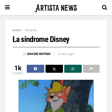
Home
Attualità
La sindrome Disney
by
DAVIDE RUFINO
10 anni ago
1k
SHARES