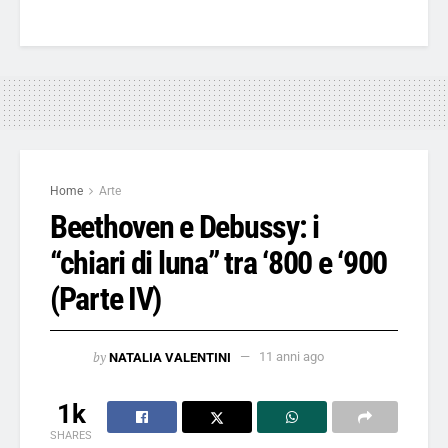
Home
Arte
Beethoven e Debussy: i
“chiari di luna” tra ‘800 e ‘900
(Parte IV)
by
NATALIA VALENTINI
11 anni ago
1k
SHARES