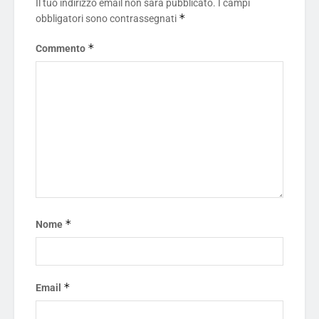
Il tuo indirizzo email non sarà pubblicato.
I campi
*
obbligatori sono contrassegnati
*
Commento
*
Nome
*
Email