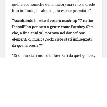
quelle economiche della major) ma se lo si crede
fino in fondo, il talento può essere premiato.”
“Ascoltando in rete il vostro mash-up “
7 nation
Pinball
” ho pensato a gente come Fatoboy Slim
che, a fine anni 90, portava nei dancefloor
elementi di musica rock: siete stati influenzati
da quella scena ?”
“Si siamo stati molto influenzati da quel genere,
che ci piace particolarmente. Anche nei live set
usiamo molto questa unione Rock/Edm. Unire
vecchie hot rock con nuove sonorità potrebbe
essere il non plus ultra, ciò che ci differenzia dai
dj attuali, che mixano le hit del momento una
dopo l’altra, come fosse una playlist.”
“Qual’è il vostro target di ascolto, e quanto i